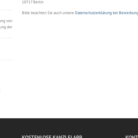
10717 Berlin
Bitte beachten Sie auch unsere
Datenschutzerklärung bei Bewerbun
ung von
ung der
t
KOSTENLOSE KANZLEI APP
KONT