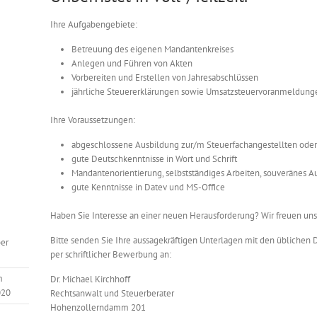
Ihre Aufgabengebiete:
Betreuung des eigenen Mandantenkreises
Anlegen und Führen von Akten
Vorbereiten und Erstellen von Jahresabschlüssen
jährliche Steuererklärungen sowie Umsatzsteuervoranmeldunge
Ihre Voraussetzungen:
abgeschlossene Ausbildung zur/m Steuerfachangestellten oder
gute Deutschkenntnisse in Wort und Schrift
Mandantenorientierung, selbstständiges Arbeiten, souveränes A
gute Kenntnisse in Datev und MS-Office
Haben Sie Interesse an einer neuen Herausforderung? Wir freuen un
Bitte senden Sie Ihre aussagekräftigen Unterlagen mit den übliche
er
per schriftlicher Bewerbung an:
m
Dr. Michael Kirchhoff
020
Rechtsanwalt und Steuerberater
Hohenzollerndamm 201