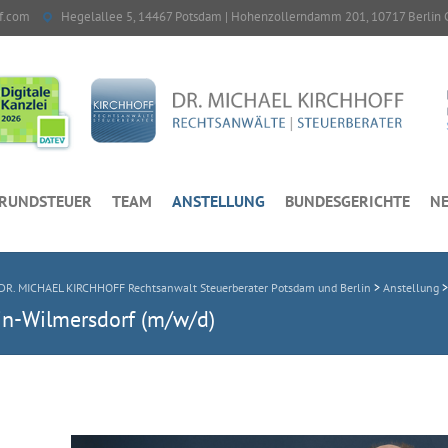
f.com
Hegelallee 5, 14467 Potsdam | Hohenzollerndamm 201, 10717 Berlin 
RUNDSTEUER
TEAM
ANSTELLUNG
BUNDESGERICHTE
NE
DR. MICHAEL KIRCHHOFF Rechtsanwalt Steuerberater Potsdam und Berlin
>
Anstellung
lin-Wilmersdorf (m/w/d)