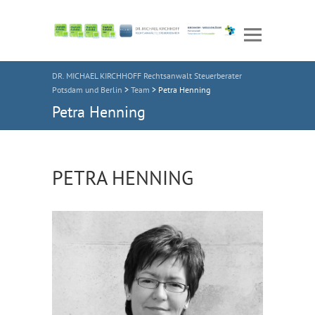
DR. MICHAEL KIRCHHOFF Rechtsanwalt Steuerberater
Potsdam und Berlin
>
Team
>
Petra Henning
Petra Henning
PETRA HENNING