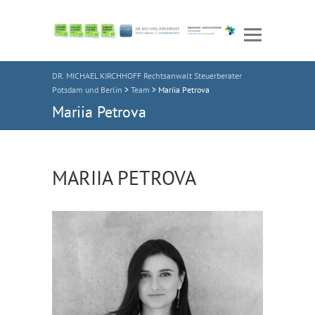
DR. MICHAEL KIRCHHOFF Rechtsanwalt Steuerberater
Potsdam und Berlin
>
Team
>
Mariia Petrova
Mariia Petrova
MARIIA PETROVA