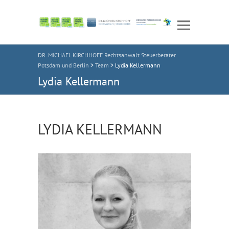
DR. MICHAEL KIRCHHOFF Rechtsanwalt Steuerberater
Potsdam und Berlin
>
Team
>
Lydia Kellermann
Lydia Kellermann
LYDIA KELLERMANN