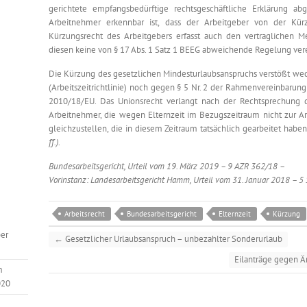
gerichtete empfangsbedürftige rechtsgeschäftliche Erklärung ab
Arbeitnehmer erkennbar ist, dass der Arbeitgeber von der Kü
Kürzungsrecht des Arbeitgebers erfasst auch den vertraglichen Me
diesen keine von § 17 Abs. 1 Satz 1 BEEG abweichende Regelung ver
Die Kürzung des gesetzlichen Mindesturlaubsanspruchs verstößt wede
(Arbeitszeitrichtlinie) noch gegen § 5 Nr. 2 der Rahmenvereinbarun
2010/18/EU. Das Unionsrecht verlangt nach der Rechtsprechung d
Arbeitnehmer, die wegen Elternzeit im Bezugszeitraum nicht zur Ar
gleichzustellen, die in diesem Zeitraum tatsächlich gearbeitet habe
ff.)
.
Bundesarbeitsgericht, Urteil vom 19. März 2019 – 9 AZR 362/18 –
Vorinstanz: Landesarbeitsgericht Hamm, Urteil vom 31. Januar 2018 – 5
Arbeitsrecht
Bundesarbeitsgericht
Elternzeit
Kürzung
er
←
Gesetzlicher Urlaubsanspruch – unbezahlter Sonderurlaub
Eilanträge gegen Ä
m
020