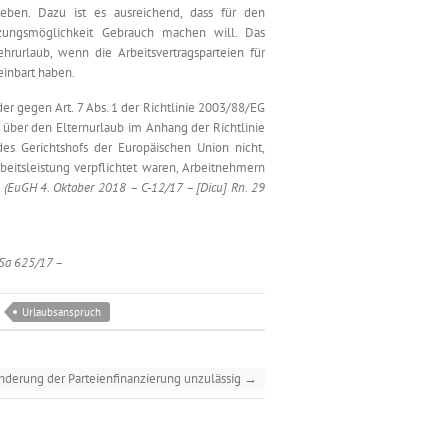
geben. Dazu ist es ausreichend, dass für den
rzungsmöglichkeit Gebrauch machen will. Das
hrurlaub, wenn die Arbeitsvertragsparteien für
einbart haben.
r gegen Art. 7 Abs. 1 der Richtlinie 2003/88/EG
g über den Elternurlaub im Anhang der Richtlinie
es Gerichtshofs der Europäischen Union nicht,
beitsleistung verpflichtet waren, Arbeitnehmern
n
(EuGH 4. Oktober 2018 – C-12/17 – [Dicu] Rn. 29
 Sa 625/17 –
Urlaubsanspruch
nderung der Parteienfinanzierung unzulässig
→