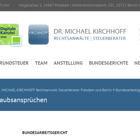
f.com
Hegelallee 5, 14467 Potsdam | Hohenzollerndamm 201, 10717 Berlin 
RUNDSTEUER
TEAM
ANSTELLUNG
BUNDESGERICHTE
NE
. MICHAEL KIRCHHOFF Rechtsanwalt Steuerberater Potsdam und Berlin
>
Bundesarbeitsg
rlaubsansprüchen
BUNDESARBEITSGERICHT