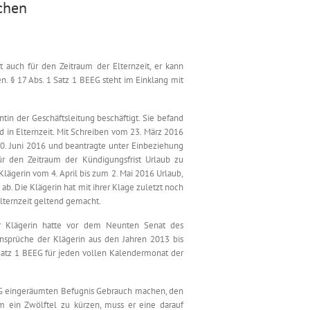
chen
 auch für den Zeitraum der Elternzeit, er kann
. § 17 Abs. 1 Satz 1 BEEG steht im Einklang mit
ntin der Geschäftsleitung beschäftigt. Sie befand
 in Elternzeit. Mit Schreiben vom 23. März 2016
30. Juni 2016 und beantragte unter Einbeziehung
ür den Zeitraum der Kündigungsfrist Urlaub zu
Klägerin vom 4. April bis zum 2. Mai 2016 Urlaub,
ab. Die Klägerin hat mit ihrer Klage zuletzt noch
lternzeit geltend gemacht.
er Klägerin hatte vor dem Neunten Senat des
ansprüche der Klägerin aus den Jahren 2013 bis
atz 1 BEEG für jeden vollen Kalendermonat der
EEG eingeräumten Befugnis Gebrauch machen, den
m ein Zwölftel zu kürzen, muss er eine darauf