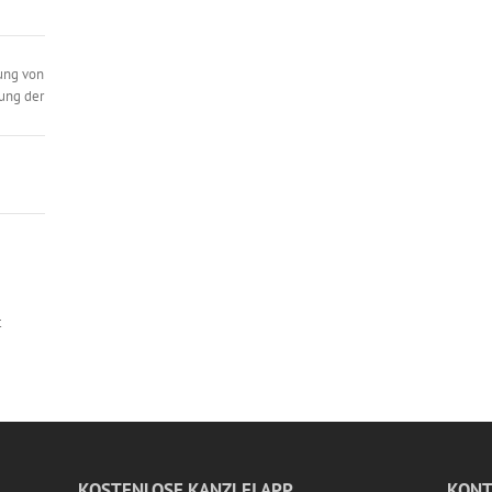
ung von
ung der
t
KOSTENLOSE KANZLEI APP
KONT