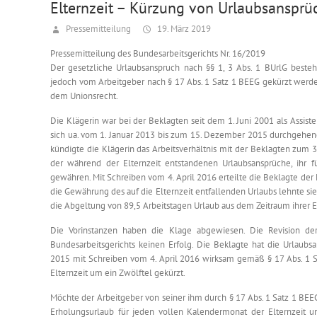
Elternzeit – Kürzung von Urlaubsansprü
Pressemitteilung
19. März 2019
Pressemitteilung des Bundesarbeitsgerichts Nr. 16/2019
Der gesetzliche Urlaubsanspruch nach §§ 1, 3 Abs. 1 BUrlG besteht
jedoch vom Arbeitgeber nach § 17 Abs. 1 Satz 1 BEEG gekürzt werden
dem Unionsrecht.
Die Klägerin war bei der Beklagten seit dem 1. Juni 2001 als Assiste
sich ua. vom 1. Januar 2013 bis zum 15. Dezember 2015 durchgehend
kündigte die Klägerin das Arbeitsverhältnis mit der Beklagten zum 
der während der Elternzeit entstandenen Urlaubsansprüche, ihr f
gewähren. Mit Schreiben vom 4. April 2016 erteilte die Beklagte der 
die Gewährung des auf die Elternzeit entfallenden Urlaubs lehnte sie 
die Abgeltung von 89,5 Arbeitstagen Urlaub aus dem Zeitraum ihrer E
Die Vorinstanzen haben die Klage abgewiesen. Die Revision d
Bundesarbeitsgerichts keinen Erfolg. Die Beklagte hat die Urlaubs
2015 mit Schreiben vom 4. April 2016 wirksam gemäß § 17 Abs. 1 S
Elternzeit um ein Zwölftel gekürzt.
Möchte der Arbeitgeber von seiner ihm durch § 17 Abs. 1 Satz 1 B
Erholungsurlaub für jeden vollen Kalendermonat der Elternzeit u