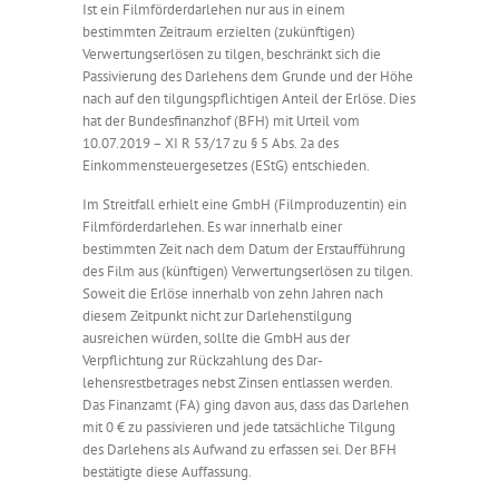
Ist ein Filmförderdarlehen nur aus in einem
bestimmten Zeitraum erzielten (zukünftigen)
Verwertungserlösen zu tilgen, beschränkt sich die
Passivierung des Darlehens dem Grunde und der Höhe
nach auf den tilgungspflichtigen Anteil der Erlöse. Dies
hat der Bundesfinanzhof (BFH) mit Urteil vom
10.07.2019 – XI R 53/17 zu § 5 Abs. 2a des
Einkommensteuergesetzes (EStG) entschieden.
Im Streitfall erhielt eine GmbH (Filmproduzentin) ein
Filmförderdarlehen. Es war innerhalb einer
bestimmten Zeit nach dem Datum der Erstaufführung
des Film aus (künftigen) Verwertungserlösen zu tilgen.
Soweit die Erlöse innerhalb von zehn Jahren nach
diesem Zeitpunkt nicht zur Darlehenstilgung
ausreichen würden, sollte die GmbH aus der
Verpflichtung zur Rückzahlung des Dar-
lehensrestbetrages nebst Zinsen entlassen werden.
Das Finanzamt (FA) ging davon aus, dass das Darlehen
mit 0 € zu passivieren und jede tatsächliche Tilgung
des Darlehens als Aufwand zu erfassen sei. Der BFH
bestätigte diese Auffassung.