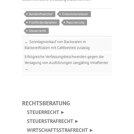
Bundesfinanzhof
Einkommensteuer
Filmförderdarlehen
Passivierung
Steuerrecht
←
Sonntagsverkauf von Backwaren in
Bäckereifilialen mit Cafébetrieb zulässig
Erfolgreiche Verfassungsbeschwerden gegen die
Versagung von Ausführungen langjährig Inhaftierter
→
RECHTSBERATUNG
STEUERRECHT ►
STEUERSTRAFRECHT ►
WIRTSCHAFTSSTRAFRECHT ►