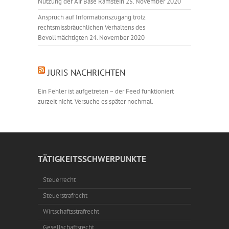
Nutzung der Air Base Ramstein
25. November 2020
Anspruch auf Informationszugang trotz
rechtsmissbräuchlichen Verhaltens des
Bevollmächtigten
24. November 2020
JURIS NACHRICHTEN
Ein Fehler ist aufgetreten – der Feed funktioniert
zurzeit nicht. Versuche es später nochmal.
TÄTIGKEITSSCHWERPUNKTE
Steuerrecht
Steuerstrafrecht
Wirtschaftsstrafrecht
Gesellschaftsrecht