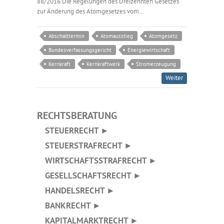
88/2016 Die Regelungen des Dreizehnten Gesetzes
zur Änderung des Atomgesetzes vom…
Abschalttermin
Atomausstieg
Atomgesetz
Bundesverfassungsgericht
Energiewirtschaft
Kernkraft
Kernkraftwerk
Stromerzeugung
Weiter
RECHTSBERATUNG
STEUERRECHT ►
STEUERSTRAFRECHT ►
WIRTSCHAFTSSTRAFRECHT ►
GESELLSCHAFTSRECHT ►
HANDELSRECHT ►
BANKRECHT ►
KAPITALMARKTRECHT ►