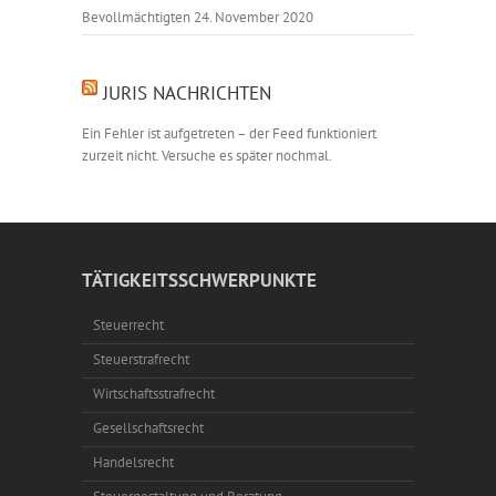
Bevollmächtigten
24. November 2020
JURIS NACHRICHTEN
Ein Fehler ist aufgetreten – der Feed funktioniert
zurzeit nicht. Versuche es später nochmal.
TÄTIGKEITSSCHWERPUNKTE
Steuerrecht
Steuerstrafrecht
Wirtschaftsstrafrecht
Gesellschaftsrecht
Handelsrecht