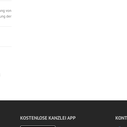
ung von
ung der
t
KOSTENLOSE KANZLEI APP
KONT