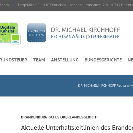
f.com
Hegelallee 5, 14467 Potsdam | Hohenzollerndamm 201, 10717 Berlin 
RUNDSTEUER
TEAM
ANSTELLUNG
BUNDESGERICHTE
NE
DR. MICHAEL KIRCHHOFF Rechtsanwal
BRANDENBURGISCHES OBERLANDESGERICHT
Aktuelle Unterhaltsleitlinien des Brand