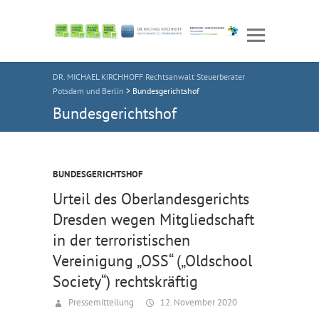
DR. MICHAEL KIRCHHOFF Rechtsanwalt Steuerberater
Potsdam und Berlin
>
Bundesgerichtshof
Bundesgerichtshof
BUNDESGERICHTSHOF
Urteil des Oberlandesgerichts
Dresden wegen Mitgliedschaft
in der terroristischen
Vereinigung „OSS“ („Oldschool
Society“) rechtskräftig
Pressemitteilung
12. November 2020