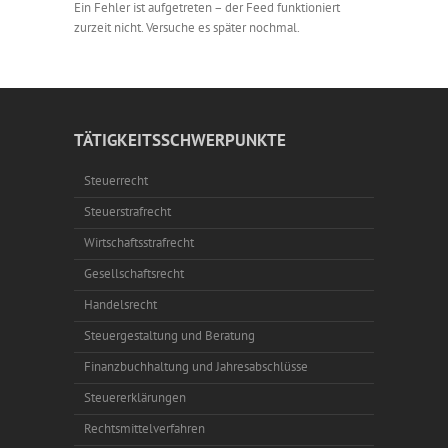
Ein Fehler ist aufgetreten – der Feed funktioniert
zurzeit nicht. Versuche es später nochmal.
TÄTIGKEITSSCHWERPUNKTE
Steuerrecht
Steuerstrafrecht
Wirtschaftsstrafrecht
Gesellschaftsrecht
Handelsrecht
Steuergestaltung und Beratung
Finanzbuchhaltung und Jahresabschlüsse
Steuererklärungen
Rechtsmittelverfahren