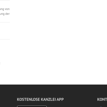
ung von
ung der
t
KOSTENLOSE KANZLEI APP
KONT