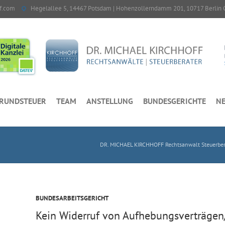
f.com
Hegelallee 5, 14467 Potsdam | Hohenzollerndamm 201, 10717 Berlin 
RUNDSTEUER
TEAM
ANSTELLUNG
BUNDESGERICHTE
NE
DR. MICHAEL KIRCHHOFF Rechtsanwalt Steuerber
BUNDESARBEITSGERICHT
Kein Widerruf von Aufhebungsverträgen