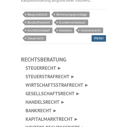
Kaufpreisforderung aufgrund einer Insolvenz…
Baugrundstück
Bemessungsgrundlage
Bundesfinanzhof
Grunderwerbsteuer
Grundstückskauf
Insolvenz
Insolvenzrecht
Weiter
Steuerrecht
RECHTSBERATUNG
STEUERRECHT ►
STEUERSTRAFRECHT ►
WIRTSCHAFTSSTRAFRECHT ►
GESELLSCHAFTSRECHT ►
HANDELSRECHT ►
BANKRECHT ►
KAPITALMARKTRECHT ►