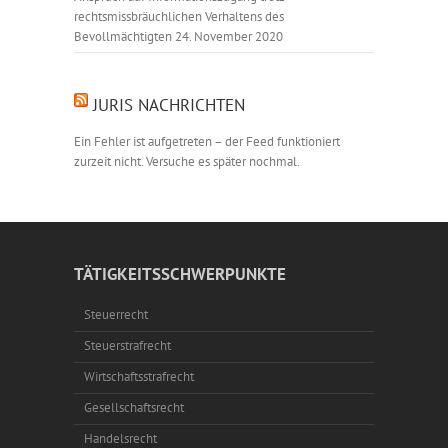
rechtsmissbräuchlichen Verhaltens des
Bevollmächtigten
24. November 2020
JURIS NACHRICHTEN
Ein Fehler ist aufgetreten – der Feed funktioniert
zurzeit nicht. Versuche es später nochmal.
TÄTIGKEITSSCHWERPUNKTE
Steuerrecht
Steuerstrafrecht
Wirtschaftsstrafrecht
Gesellschaftsrecht
Handelsrecht