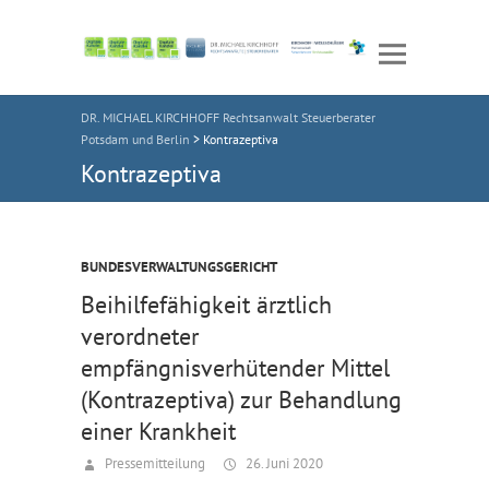
DR. MICHAEL KIRCHHOFF Rechtsanwalt Steuerberater
Potsdam und Berlin
>
Kontrazeptiva
Kontrazeptiva
BUNDESVERWALTUNGSGERICHT
Beihilfefähigkeit ärztlich
verordneter
empfängnisverhütender Mittel
(Kontrazeptiva) zur Behandlung
einer Krankheit
Pressemitteilung
26. Juni 2020