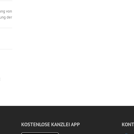
ung von
ung der
t
KOSTENLOSE KANZLEI APP
KONT