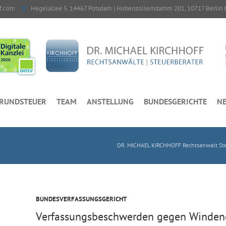
f.com
Hegelallee 5, 14467 Potsdam | Hohenzollerndamm 201, 10717 Berlin 
RUNDSTEUER
TEAM
ANSTELLUNG
BUNDESGERICHTE
NE
DR. MICHAEL KIRCHHOFF Rechtsanwalt Ste
BUNDESVERFASSUNGSGERICHT
Verfassungsbeschwerden gegen Windene