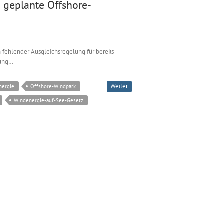
s geplante Offshore-
ehlender Ausgleichsregelung für bereits
lung…
Weiter
nergie
Offshore-Windpark
Windenergie-auf-See-Gesetz