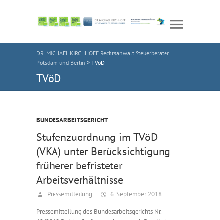
DR. MICHAEL KIRCHHOFF Rechtsanwalt Steuerberater
Potsdam und Berlin
>
TVöD
TVöD
BUNDESARBEITSGERICHT
Stufenzuordnung im TVöD
(VKA) unter Berücksichtigung
früherer befristeter
Arbeitsverhältnisse
Pressemitteilung
6. September 2018
Pressemitteilung des Bundesarbeitsgerichts Nr.