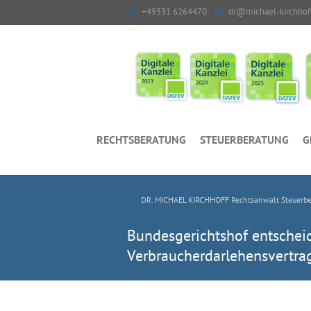
+49331 6264470
dr@michael-kirchhof
RECHTSBERATUNG
STEUERBERATUNG
G
DR. MICHAEL KIRCHHOFF Rechtsanwalt Steuerber
Bundesgerichtshof entscheid
Verbraucherdarlehensvertrag