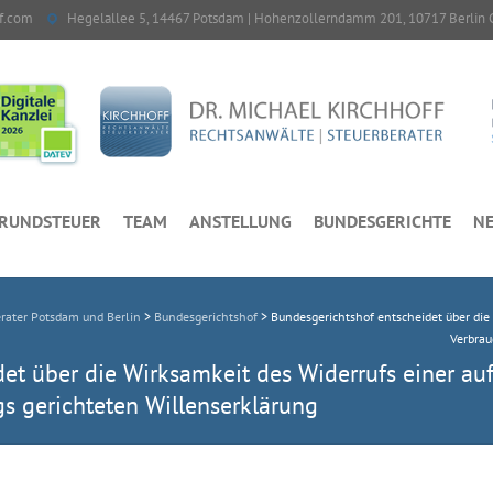
f.com
Hegelallee 5, 14467 Potsdam | Hohenzollerndamm 201, 10717 Berlin 
RUNDSTEUER
TEAM
ANSTELLUNG
BUNDESGERICHTE
NE
ater Potsdam und Berlin
>
Bundesgerichtshof
>
Bundesgerichtshof entscheidet über die
Verbrau
et über die Wirksamkeit des Widerrufs einer auf
s gerichteten Willenserklärung