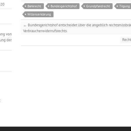
020
Bankrecht
Bundesgerichtshof
Grundpfandrecht
Tilgung
Willenserklärung
←
Bundesgerichtshof entscheidet über die angeblich rechtsmissbr
Verbraucherwiderrufsrechts
ung von
Recht
ung der
t