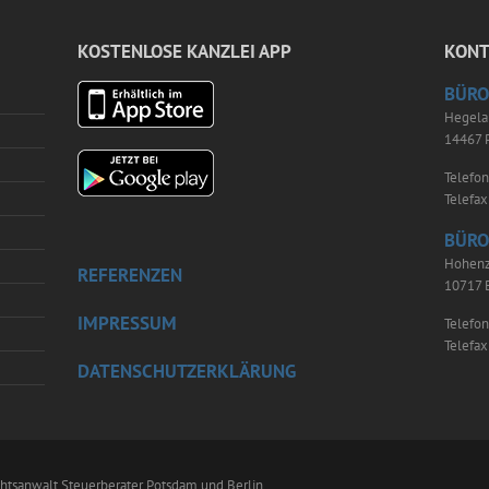
KOSTENLOSE KANZLEI APP
KONT
BÜRO
Hegela
14467 
Telefo
Telefa
BÜRO
Hohenz
REFERENZEN
10717 B
IMPRESSUM
Telefo
Telefa
DATENSCHUTZERKLÄRUNG
sanwalt Steuerberater Potsdam und Berlin