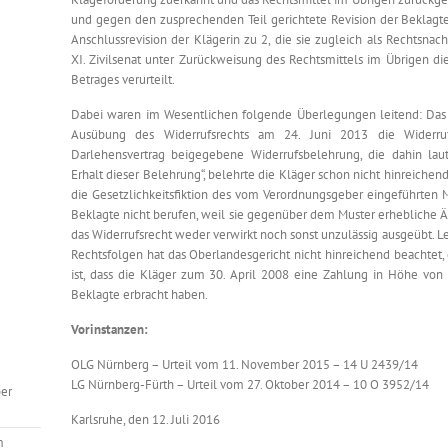
und gegen den zusprechenden Teil gerichtete Revision der Beklagten
Anschlussrevision der Klägerin zu 2, die sie zugleich als Rechtsnach
XI. Zivilsenat unter Zurückweisung des Rechtsmittels im Übrigen d
Betrages verurteilt.
Dabei waren im Wesentlichen folgende Überlegungen leitend: Das O
Ausübung des Widerrufsrechts am 24. Juni 2013 die Widerruf
Darlehensvertrag beigegebene Widerrufsbelehrung, die dahin laute
Erhalt dieser Belehrung“, belehrte die Kläger schon nicht hinreichend
die Gesetzlichkeitsfiktion des vom Verordnungsgeber eingeführten M
Beklagte nicht berufen, weil sie gegenüber dem Muster erhebliche
das Widerrufsrecht weder verwirkt noch sonst unzulässig ausgeübt. L
Rechtsfolgen hat das Oberlandesgericht nicht hinreichend beachtet,
ist, dass die Kläger zum 30. April 2008 eine Zahlung in Höhe von
Beklagte erbracht haben.
Vorinstanzen:
OLG Nürnberg – Urteil vom 11. November 2015 – 14 U 2439/14
LG Nürnberg-Fürth – Urteil vom 27. Oktober 2014 – 10 O 3952/14
er
Karlsruhe, den 12. Juli 2016
m