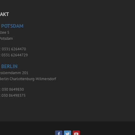
AKT
 POTSDAM
llee 5
Potsdam
n: 0331 6264470
x: 0331 62644729
 BERLIN
ollerndamm 201
erlin Charlottenburg-Wilmersdorf
n: 030 8649830
x: 030 86498375