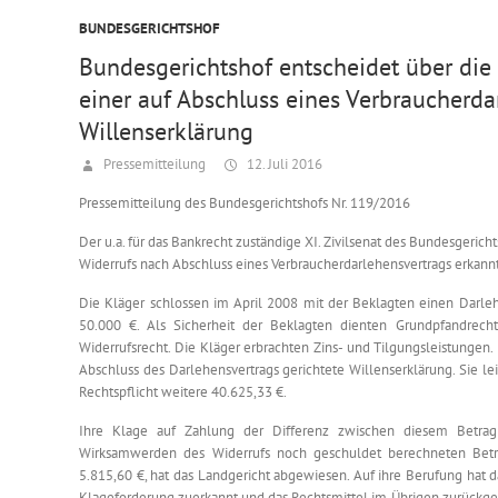
BUNDESGERICHTSHOF
Bundesgerichtshof entscheidet über die
einer auf Abschluss eines Verbraucherda
Willenserklärung
Pressemitteilung
12. Juli 2016
Pressemitteilung des Bundesgerichtshofs Nr. 119/2016
Der u.a. für das Bankrecht zuständige XI. Zivilsenat des Bundesgerich
Widerrufs nach Abschluss eines Verbraucherdarlehensvertrags erkannt
Die Kläger schlossen im April 2008 mit der Beklagten einen Darle
50.000 €. Als Sicherheit der Beklagten dienten Grundpfandrecht
Widerrufsrecht. Die Kläger erbrachten Zins- und Tilgungsleistungen. 
Abschluss des Darlehensvertrags gerichtete Willenserklärung. Sie l
Rechtspflicht weitere 40.625,33 €.
Ihre Klage auf Zahlung der Differenz zwischen diesem Betra
Wirksamwerden des Widerrufs noch geschuldet berechneten Betra
5.815,60 €, hat das Landgericht abgewiesen. Auf ihre Berufung hat 
Klageforderung zuerkannt und das Rechtsmittel im Übrigen zurückg