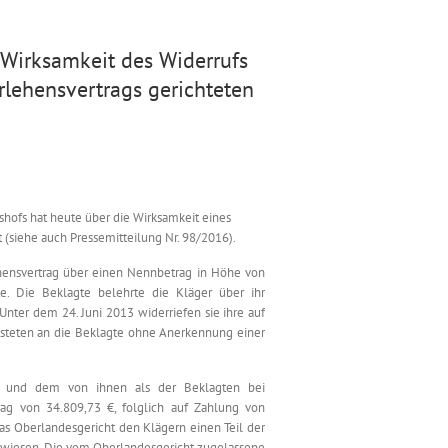
 Wirksamkeit des Widerrufs
rlehensvertrags gerichteten
tshofs hat heute über die Wirksamkeit eines
 (siehe auch Pressemitteilung Nr. 98/2016).
hensvertrag über einen Nennbetrag in Höhe von
e. Die Beklagte belehrte die Kläger über ihr
Unter dem 24. Juni 2013 widerriefen sie ihre auf
eisteten an die Beklagte ohne Anerkennung einer
g und dem von ihnen als der Beklagten bei
g von 34.809,73 €, folglich auf Zahlung von
das Oberlandesgericht den Klägern einen Teil der
ewiesen. Die vom Oberlandesgericht zugelassene