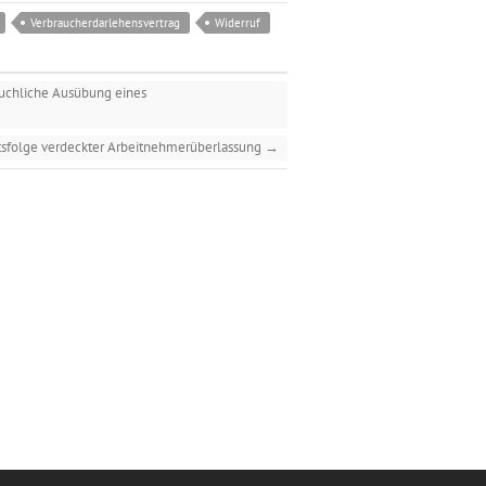
Verbraucherdarlehensvertrag
Widerruf
äuchliche Ausübung eines
sfolge verdeckter Arbeitnehmerüberlassung
→