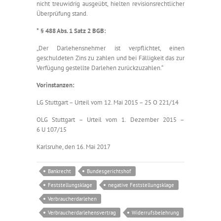
nicht treuwidrig ausgeübt, hielten revisionsrechtlicher
Überprüfung stand.
* § 488 Abs. 1 Satz 2 BGB:
„Der Darlehensnehmer ist verpflichtet, einen
geschuldeten Zins zu zahlen und bei Fälligkeit das zur
Verfügung gestellte Darlehen zurückzuzahlen.“
Vorinstanzen:
LG Stuttgart – Urteil vom 12. Mai 2015 – 25 O 221/14
OLG Stuttgart – Urteil vom 1. Dezember 2015 –
6 U 107/15
Karlsruhe, den 16. Mai 2017
Bankrecht
Bundesgerichtshof
Feststellungsklage
negative Feststellungsklage
Verbraucherdarlehen
Verbraucherdarlehensvertrag
Widerrufsbelehrung