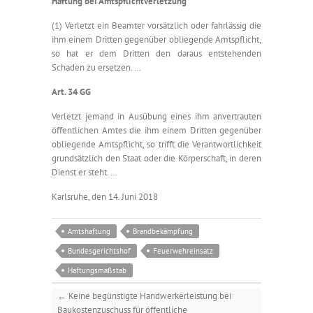
Haftung bei Amtspflichtverletzung
(1) Verletzt ein Beamter vorsätzlich oder fahrlässig die
ihm einem Dritten gegenüber obliegende Amtspflicht,
so hat er dem Dritten den daraus entstehenden
Schaden zu ersetzen. …
Art. 34 GG
Verletzt jemand in Ausübung eines ihm anvertrauten
öffentlichen Amtes die ihm einem Dritten gegenüber
obliegende Amtspflicht, so trifft die Verantwortlichkeit
grundsätzlich den Staat oder die Körperschaft, in deren
Dienst er steht. …
Karlsruhe, den 14. Juni 2018
Amtshaftung
Brandbekämpfung
Bundesgerichtshof
Feuerwehreinsatz
Haftungsmaßstab
←
Keine begünstigte Handwerkerleistung bei
Baukostenzuschuss für öffentliche