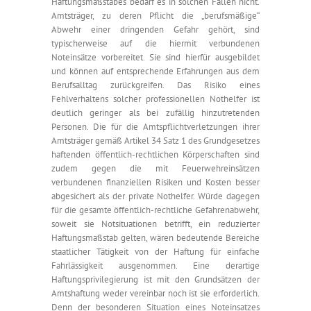
Haftungsmaßstabes bedarf es in solchen Fällen nicht.
Amtsträger, zu deren Pflicht die „berufsmäßige“
Abwehr einer dringenden Gefahr gehört, sind
typischerweise auf die hiermit verbundenen
Noteinsätze vorbereitet. Sie sind hierfür ausgebildet
und können auf entsprechende Erfahrungen aus dem
Berufsalltag zurückgreifen. Das Risiko eines
Fehlverhaltens solcher professionellen Nothelfer ist
deutlich geringer als bei zufällig hinzutretenden
Personen. Die für die Amtspflichtverletzungen ihrer
Amtsträger gemäß Artikel 34 Satz 1 des Grundgesetzes
haftenden öffentlich-rechtlichen Körperschaften sind
zudem gegen die mit Feuerwehreinsätzen
verbundenen finanziellen Risiken und Kosten besser
abgesichert als der private Nothelfer. Würde dagegen
für die gesamte öffentlich-rechtliche Gefahrenabwehr,
soweit sie Notsituationen betrifft, ein reduzierter
Haftungsmaßstab gelten, wären bedeutende Bereiche
staatlicher Tätigkeit von der Haftung für einfache
Fahrlässigkeit ausgenommen. Eine derartige
Haftungsprivilegierung ist mit den Grundsätzen der
Amtshaftung weder vereinbar noch ist sie erforderlich.
Denn der besonderen Situation eines Noteinsatzes