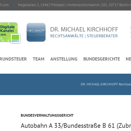
f.com
Hegelallee 5, 14467 Potsdam | Hohenzollerndamm 201, 10717 Berlin 
RUNDSTEUER
TEAM
ANSTELLUNG
BUNDESGERICHTE
NE
DR. MICHAEL KIRCHHOFF Rechtsan
BUNDESVERWALTUNGSGERICHT
Autobahn A 33/Bundesstraße B 61 (Zub