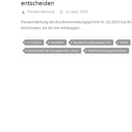
entscheiden
Pressemitteilung
26. April 2018
Pressemitteilung des Bundesverwaltungsgerichts Nr. 26/2018 Das Bun
beschlossen, die bei ihm anhängigen…
A 33/B 61
Autobahn
Bundesverwaltungsgericht
EuGH
Gerichtshof der Europäischen Union
Planfeststellungsbeschluss