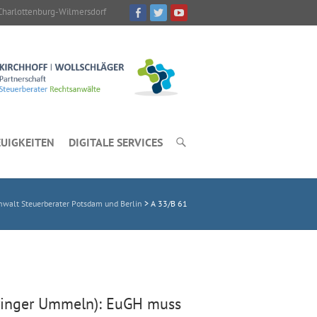
Charlottenburg-Wilmersdorf
UIGKEITEN
DIGITALE SERVICES
walt Steuerberater Potsdam und Berlin
>
A 33/B 61
ringer Ummeln): EuGH muss