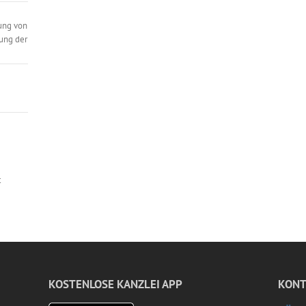
ung von
ung der
t
KOSTENLOSE KANZLEI APP
KONT