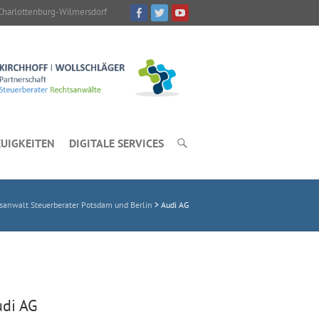
Charlottenburg-Wilmersdorf
UIGKEITEN
DIGITALE SERVICES
anwalt Steuerberater Potsdam und Berlin
>
Audi AG
udi AG