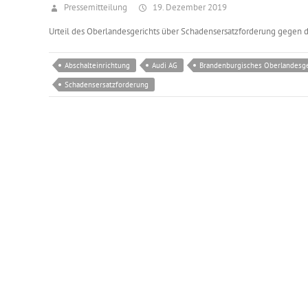
Pressemitteilung
19. Dezember 2019
Urteil des Oberlandesgerichts über Schadensersatzforderung gegen d
Abschalteinrichtung
Audi AG
Brandenburgisches Oberlandesge
Schadensersatzforderung