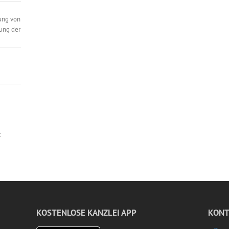
ung von
ung der
t
KOSTENLOSE KANZLEI APP
KONT