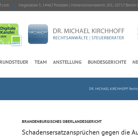
f.com
Hegelallee 5, 14467 Potsdam | Hohenzollerndamm 201, 10717 Berlin 
RUNDSTEUER
TEAM
ANSTELLUNG
BUNDESGERICHTE
NE
DR. MICHAEL KIRCHHOFF Rechts
BRANDENBURGISCHES OBERLANDESGERICHT
Schadensersatzansprüchen gegen die A