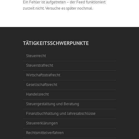
Ein Fehler ist aufgetreten – der Feed funktioniert
zurzeit nicht. Versuche es später nochmal.
TÄTIGKEITSSCHWERPUNKTE
Steuerrecht
Steuerstrafrecht
Wirtschaftsstrafrecht
Gesellschaftsrecht
Handelsrecht
Steuergestaltung und Beratung
Finanzbuchhaltung und Jahresabschlüsse
Steuererklärungen
Rechtsmittelverfahren