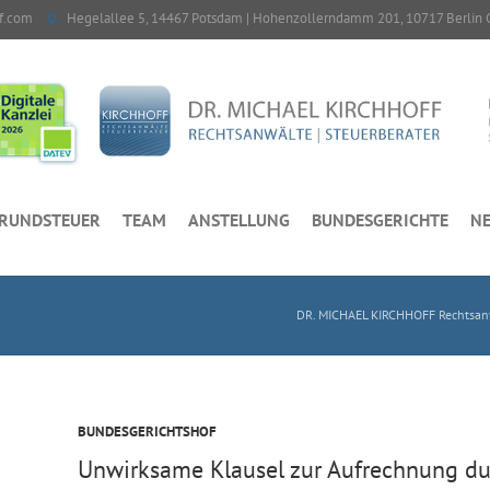
f.com
Hegelallee 5, 14467 Potsdam | Hohenzollerndamm 201, 10717 Berlin 
RUNDSTEUER
TEAM
ANSTELLUNG
BUNDESGERICHTE
NE
DR. MICHAEL KIRCHHOFF Rechtsanw
BUNDESGERICHTSHOF
Unwirksame Klausel zur Aufrechnung d