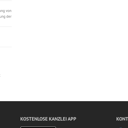
ung von
ung der
t
KOSTENLOSE KANZLEI APP
KONT