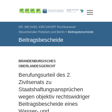
DR. MICHAEL KIRCHHOFF Rechtsanwalt
Steuerberater Potsdam und Berlin
>
Beitragsbescheide
Beitragsbescheide
BRANDENBURGISCHES
OBERLANDESGERICHT
Berufungsurteil des 2.
Zivilsenats zu
Staatshaftungsansprüchen
wegen objektiv rechtswidriger
Beitragsbescheide eines
Wasser- und