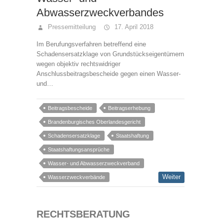
Abwasserzweckverbandes
Pressemitteilung
17. April 2018
Im Berufungsverfahren betreffend eine
Schadensersatzklage von Grundstückseigentümern
wegen objektiv rechtswidriger
Anschlussbeitragsbescheide gegen einen Wasser-
und…
Beitragsbescheide
Beitragserhebung
Brandenburgisches Oberlandesgericht
Schadensersatzklage
Staatshaftung
Staatshaftungsansprüche
Wasser- und Abwasserzweckverband
Weiter
Wasserzweckverbände
RECHTSBERATUNG