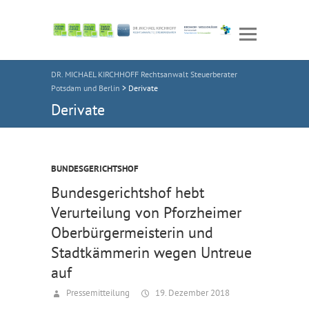
DR. MICHAEL KIRCHHOFF Rechtsanwalt Steuerberater
Potsdam und Berlin
>
Derivate
Derivate
BUNDESGERICHTSHOF
Bundesgerichtshof hebt
Verurteilung von Pforzheimer
Oberbürgermeisterin und
Stadtkämmerin wegen Untreue
auf
Pressemitteilung
19. Dezember 2018