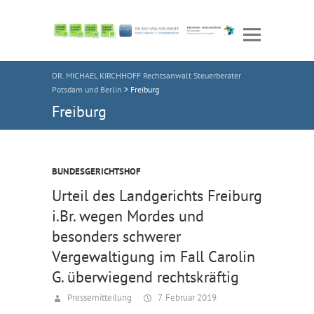
DR. MICHAEL KIRCHHOFF Rechtsanwalt Steuerberater
Potsdam und Berlin
>
Freiburg
Freiburg
BUNDESGERICHTSHOF
Urteil des Landgerichts Freiburg
i.Br. wegen Mordes und
besonders schwerer
Vergewaltigung im Fall Carolin
G. überwiegend rechtskräftig
Pressemitteilung
7. Februar 2019