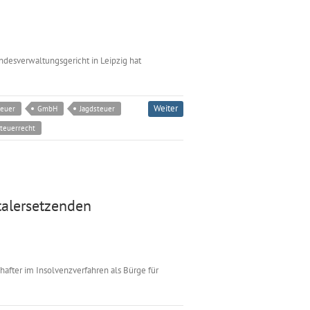
desverwaltungsgericht in Leipzig hat
Weiter
euer
GmbH
Jagdsteuer
teuerrecht
alersetzenden
hafter im Insolvenzverfahren als Bürge für