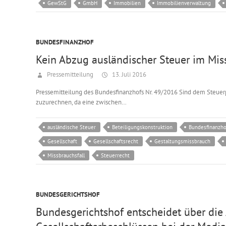
GewStG
GmbH
Immobilien
Immobilienverwaltung
BUNDESFINANZHOF
Kein Abzug ausländischer Steuer im Mis
Pressemitteilung
13. Juli 2016
Pressemitteilung des Bundesfinanzhofs Nr. 49/2016 Sind dem Steue
zuzurechnen, da eine zwischen…
ausländische Steuer
Beteiligungskonstruktion
Bundesfinanzho
Gesellschaft
Gesellschaftsrecht
Gestaltungsmissbrauch
Missbrauchsfall
Steuerrecht
BUNDESGERICHTSHOF
Bundesgerichtshof entscheidet über die