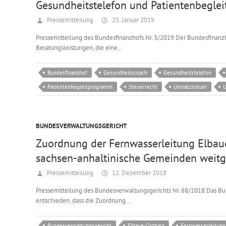
Gesundheitstelefon und Patientenbegle
Pressemitteilung
23. Januar 2019
Pressemitteilung des Bundesfinanzhofs Nr. 3/2019 Der Bundesfinanzh
Beratungsleistungen, die eine…
Bundesfinanzhof
Gesundheitscoach
Gesundheitstelefon
Patientenbegleitprogramm
Steuerrecht
Umsatzsteuer
U
BUNDESVERWALTUNGSGERICHT
Zuordnung der Fernwasserleitung Elbau
sachsen-anhaltinische Gemeinden weitg
Pressemitteilung
12. Dezember 2018
Pressemitteilung des Bundesverwaltungsgerichts Nr. 88/2018 Das Bu
entschieden, dass die Zuordnung…
Bundesverwaltungsgericht
Elbaue-Ostharz
Fernwasserleitung