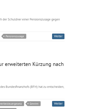
ich der Schuldner einer Pensionszusage gegen
Weiter
Pensionszusage
ur erweiterten Kürzung nach
 des Bundesfinanzhofs (BFH) hat zu entscheiden,
Weiter
werbesteuergesetz
Gewinn