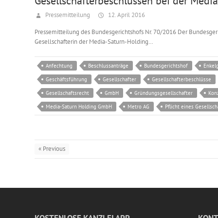
Gesellschafterbeschlüssen bei der Med
Pressemitteilung
12. April 2016
Pressemitteilung des Bundesgerichtshofs Nr. 70/2016 Der Bundesgeri
Gesellschafterin der Media-Saturn-Holding…
Anfechtung
Beschlussanträge
Bundesgerichtshof
Enkel
Geschäftsführung
Gesellschafter
Gesellschafterbeschlüsse
Gesellschaftsrecht
GmbH
Gründungsgesellschafter
Kon
Media-Saturn Holding GmbH
Metro AG
Pflicht eines Gesellsch
« Previous