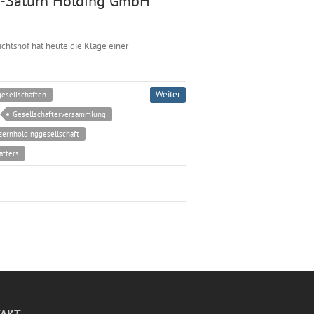
ia-Saturn Holding GmbH
chtshof hat heute die Klage einer
Weiter
gesellschaften
Gesellschafterversammlung
zernholdinggesellschaft
afters