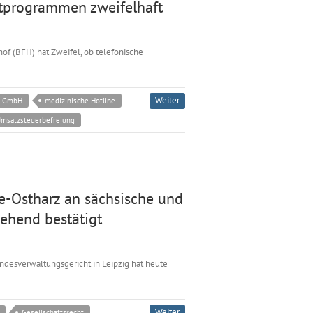
itprogrammen zweifelhaft
of (BFH) hat Zweifel, ob telefonische
Weiter
GmbH
medizinische Hotline
msatzsteuerbefreiung
e-Ostharz an sächsische und
ehend bestätigt
ndesverwaltungsgericht in Leipzig hat heute
Weiter
Gesellschaftsrecht