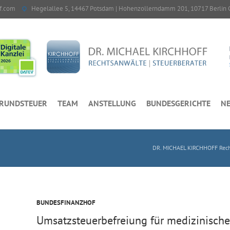
f.com
Hegelallee 5, 14467 Potsdam | Hohenzollerndamm 201, 10717 Berlin 
RUNDSTEUER
TEAM
ANSTELLUNG
BUNDESGERICHTE
NE
DR. MICHAEL KIRCHHOFF Recht
BUNDESFINANZHOF
Umsatzsteuerbefreiung für medizinische