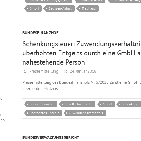
GmbH
Sachsen-Anhalt
Treuhand
BUNDESFINANZHOF
Schenkungsteuer: Zuwendungsverhältnis
überhöhten Entgelts durch eine GmbH a
nahestehende Person
Pressemitteilung
24. Januar 2018
Pressemitteilung des Bundesfinanzhofs Nr. 5/2018 Zahlt eine GmbH u
überhöhten Mietzins…
er
Bundesfinanzhof
Gesellschaftsrecht
GmbH
Schenkungst
überhöhtes Entgelt
Zuwendungsverhältnis
m
020
BUNDESVERWALTUNGSGERICHT