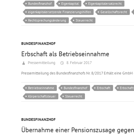
Bundesfinanzhof
Eigenkapital
Eigenkapitalersatzrecht
eigenkapitalersetzende Finanzierungshilfen
Gesellschaftsrecht
Rechtsprechungsänderung
Steuerrecht
BUNDESFINANZHOF
Erbschaft als Betriebseinnahme
Pressemitteilung
8. Februar 2017
Pressemitteilung des Bundesfinanzhofs Nr. 8/2017 Erhält eine GmbH ei
Betriebseinnahme
Bundesfinanzhof
Erbschaft
Erbschaft
Körperschaftsteuer
Steuerrecht
BUNDESFINANZHOF
Übernahme einer Pensionszusage gegen