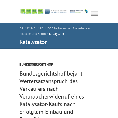
DR. MICHAEL KIRCHHOFF Rechtsanwalt Steuerberater
Potsdam und Berlin
>
Katalysator
Katalysator
BUNDESGERICHTSHOF
Bundesgerichtshof bejaht
Wertersatzanspruch des
Verkäufers nach
Verbraucherwiderruf eines
Katalysator-Kaufs nach
erfolgtem Einbau und