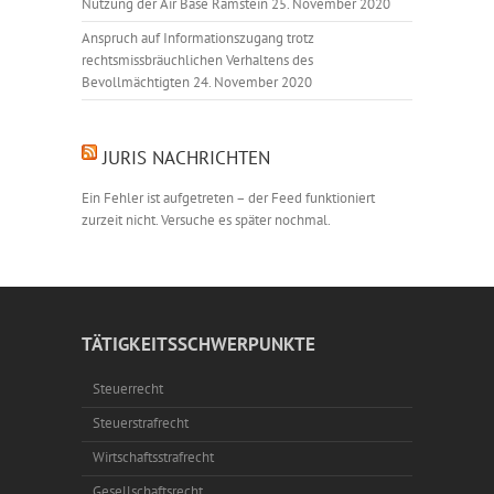
Nutzung der Air Base Ramstein
25. November 2020
Anspruch auf Informationszugang trotz
rechtsmissbräuchlichen Verhaltens des
Bevollmächtigten
24. November 2020
JURIS NACHRICHTEN
Ein Fehler ist aufgetreten – der Feed funktioniert
zurzeit nicht. Versuche es später nochmal.
TÄTIGKEITSSCHWERPUNKTE
Steuerrecht
Steuerstrafrecht
Wirtschaftsstrafrecht
Gesellschaftsrecht