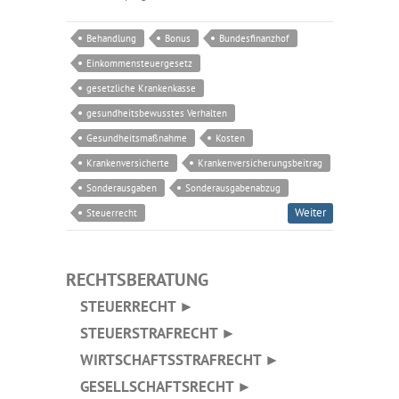
Behandlung
Bonus
Bundesfinanzhof
Einkommensteuergesetz
gesetzliche Krankenkasse
gesundheitsbewusstes Verhalten
Gesundheitsmaßnahme
Kosten
Krankenversicherte
Krankenversicherungsbeitrag
Sonderausgaben
Sonderausgabenabzug
Weiter
Steuerrecht
RECHTSBERATUNG
STEUERRECHT ►
STEUERSTRAFRECHT ►
WIRTSCHAFTSSTRAFRECHT ►
GESELLSCHAFTSRECHT ►