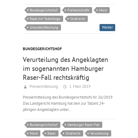
Bundesgerichtshof
Freiheitsstrafe
Mord
Raub mit Todesfolge
Strafrecht
Weiter
Urkundenfälschung
BUNDESGERICHTSHOF
Verurteilung des Angeklagten
im sogenannten Hamburger
Raser-Fall rechtskräftig
Pressemitteilung
1. März 2019
Pressemitteilung des Bundesgerichtshofs Nr. 26/2019
Das Landgericht Hamburg hat den zur Tatzeit 24-
jährigen Angeklagten unter…
Bundesgerichtshof
Hamburger Raser-Fall
Mord
Raser
Strafrecht
Verurteilung