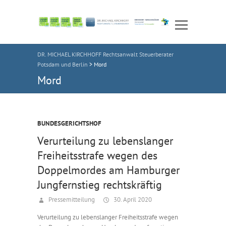
DR. MICHAEL KIRCHHOFF Rechtsanwalt Steuerberater
Potsdam und Berlin
>
Mord
Mord
BUNDESGERICHTSHOF
Verurteilung zu lebenslanger
Freiheitsstrafe wegen des
Doppelmordes am Hamburger
Jungfernstieg rechtskräftig
Pressemitteilung
30. April 2020
Verurteilung zu lebenslanger Freiheitsstrafe wegen