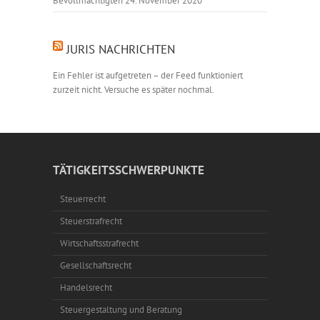
Bevollmächtigten
24. November 2020
JURIS NACHRICHTEN
Ein Fehler ist aufgetreten – der Feed funktioniert
zurzeit nicht. Versuche es später nochmal.
TÄTIGKEITSSCHWERPUNKTE
Steuerrecht
Steuerstrafrecht
Wirtschaftsstrafrecht
Gesellschaftsrecht
Handelsrecht
Steuergestaltung und Beratung