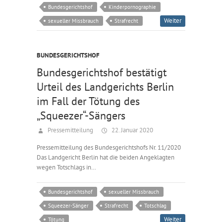
Bundesgerichtshof
Kinderpornographie
Weiter
sexueller Missbrauch
Strafrecht
BUNDESGERICHTSHOF
Bundesgerichtshof bestätigt
Urteil des Landgerichts Berlin
im Fall der Tötung des
„Squeezer“-Sängers
Pressemitteilung
22. Januar 2020
Pressemitteilung des Bundesgerichtshofs Nr. 11/2020
Das Landgericht Berlin hat die beiden Angeklagten
wegen Totschlags in…
Bundesgerichtshof
sexueller Missbrauch
Squeezer-Sänger
Strafrecht
Totschlag
Weiter
Tötung