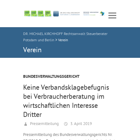
DR. MICHAEL KIRCHHOFF Rechtsanwalt Steuerberater
Potsdam und Berlin
>
Verein
Verein
BUNDESVERWALTUNGSGERICHT
Keine Verbandsklagebefugnis
bei Verbraucherberatung im
wirtschaftlichen Interesse
Dritter
Pressemitteilung
3. April 2019
Pressemitteilung des Bundesverwaltungsgerichts Nr.