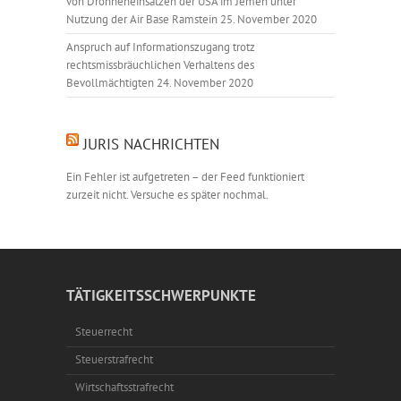
von Drohneneinsätzen der USA im Jemen unter
Nutzung der Air Base Ramstein
25. November 2020
Anspruch auf Informationszugang trotz
rechtsmissbräuchlichen Verhaltens des
Bevollmächtigten
24. November 2020
JURIS NACHRICHTEN
Ein Fehler ist aufgetreten – der Feed funktioniert
zurzeit nicht. Versuche es später nochmal.
TÄTIGKEITSSCHWERPUNKTE
Steuerrecht
Steuerstrafrecht
Wirtschaftsstrafrecht