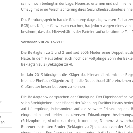
sei nur noch bedingt in der Lage, Neues zu erlernen und sich in ei
Umzug mit einer Verschlechterung ihres Gesundheitszustandes einh
Das Berufungsgericht hat die Räumungsklage abgewiesen. Es hat zwa
BGB) des Klägers für wirksam erachtet, hat jedoch wegen eines von i
bestimmt, dass das Mietverhältnis der Parteien auf unbestimmte Zeit f
Verfahren VIII ZR 167/17:
Die Beklagten zu 1 und 2 sind seit 2006 Mieter einer Doppelhaush
Halle. In dem Haus leben auch noch der volljährige Sohn der Bekla
Beklagten zu 2 (Beklagter zu 4).
Im Jahr 2015 kündigten die Kläger das Mietverhältnis mit der Begr
lebende Ehefrau (Klägerin zu 1) in die Doppelhaushälfte einziehen 
Großmutter besser betreuen zu können.
Die Beklagten widersprachen der Kündigung. Der Eigenbedarf sei v
er
seien Streitigkeiten über Mängel der Wohnung. Darüber hinaus beriefe
auf Härtegründe, insbesondere auf die schwere Erkrankung des Bek
eingruppiert und leidet an diversen Erkrankungen beziehungs
m
(Schizophrenie, Alkoholkrankheit, Inkontinenz, Demenz, Abwehrha
020
Betreuer bestellten Bruder (Beklagter zu 2) und auch von der Bekl
einem in der Berufungsinstanz vorgelegten ärztlichen Attest e