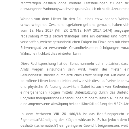
rechtfertigen deshalb ohne weitere Feststellungen zu den s
erzwungenen Wohnungswechsels grundsätzlich nicht die Annahme ein
Werden von dem Mieter für den Fall eines erzwungenen Wohnun
schwerwiegende Gesundheitsgefahren geltend gemacht, haben sich di
vom 15. März 2017 (VIII ZR 270/15, NJW 2017, 1474) ausgesp
regelmäßig mittels sachverständiger Hilfe ein genaues und nicht 
verschaffen, welche gesundheitlichen Folgen im Einzelnen mit ein
Schweregrad zu erwartende Gesundheitsbeeinträchtigungen vorau
Wahrscheinlichkeit dies eintreten kann.
Diese Rechtsprechung hat der Senat nunmehr dahin präzisiert, das
Amts wegen einzuholen sein wird, wenn der Mieter eine
Gesundheitszustandes durch ärztliches Attest belegt hat. Auf diese 
betroffene Mieter konkret leidet und wie sich diese auf seine Lebe
und physische Verfassung auswirken. Dabei ist auch von Bedeutu
einhergehenden Folgen mittels Unterstützung durch das Umfeld 
und/oder therapeutische Behandlungen mindern lassen. Nur eine solc
eine angemessene Abwägung bei der Härtefallprüfung des § 574 Abs
In dem Verfahren
VIII ZR 180/18
ist das Berufungsgericht
Eigenbedarfskündigung des Klägers wirksam ist. Es hat jedoch dem E
deshalb („schematisch“) ein geringeres Gewicht beigemessen, weil