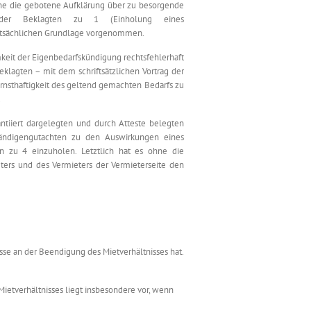
e die gebotene Aufklärung über zu besorgende
es der Beklagten zu 1 (Einholung eines
 tatsächlichen Grundlage vorgenommen.
keit der Eigenbedarfskündigung rechtsfehlerhaft
Beklagten – mit dem schriftsätzlichen Vortrag der
rnsthaftigkeit des geltend gemachten Bedarfs zu
.
ntiiert dargelegten und durch Atteste belegten
ständigengutachten zu den Auswirkungen eines
 zu 4 einzuholen. Letztlich hat es ohne die
ers und des Vermieters der Vermieterseite den
sse an der Beendigung des Mietverhältnisses hat.
Mietverhältnisses liegt insbesondere vor, wenn