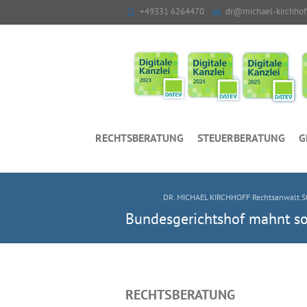
+49331 6264470
dr@michael-kirchhof
RECHTSBERATUNG
STEUERBERATUNG
G
DR. MICHAEL KIRCHHOFF Rechtsanwalt St
Bundesgerichtshof mahnt sor
RECHTSBERATUNG