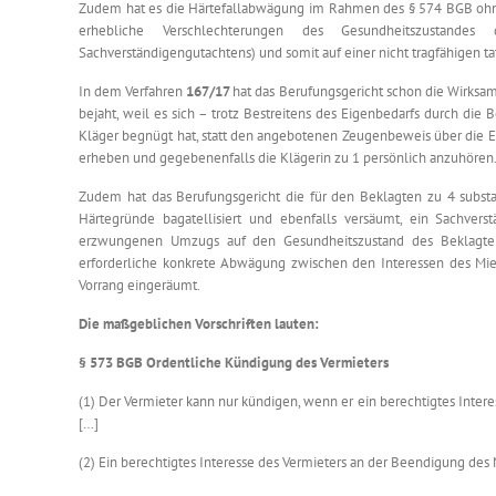
Zudem hat es die Härtefallabwägung im Rahmen des § 574 BGB ohn
erhebliche Verschlechterungen des Gesundheitszustand
Sachverständigengutachtens) und somit auf einer nicht tragfähigen
In dem Verfahren
167/17
hat das Berufungsgericht schon die Wirksam
bejaht, weil es sich – trotz Bestreitens des Eigenbedarfs durch die 
Kläger begnügt hat, statt den angebotenen Zeugenbeweis über die E
erheben und gegebenenfalls die Klägerin zu 1 persönlich anzuhören
Zudem hat das Berufungsgericht die für den Beklagten zu 4 substa
Härtegründe bagatellisiert und ebenfalls versäumt, ein Sachver
erzwungenen Umzugs auf den Gesundheitszustand des Beklagten
erforderliche konkrete Abwägung zwischen den Interessen des Miet
Vorrang eingeräumt.
Die maßgeblichen Vorschriften lauten:
§ 573 BGB Ordentliche Kündigung des Vermieters
(1) Der Vermieter kann nur kündigen, wenn er ein berechtigtes Intere
[…]
(2) Ein berechtigtes Interesse des Vermieters an der Beendigung des 