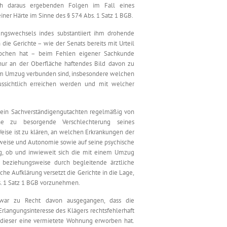
ich daraus ergebenden Folgen im Fall eines
er Härte im Sinne des § 574 Abs. 1 Satz 1 BGB.
gswechsels indes substantiiert ihm drohende
e Gerichte – wie der Senats bereits mit Urteil
rochen hat – beim Fehlen eigener Sachkunde
nur an der Oberfläche haftendes Bild davon zu
em Umzug verbunden sind, insbesondere welchen
ssichtlich erreichen werden und mit welcher
s ein Sachverständigengutachten regelmäßig von
 zu besorgende Verschlechterung seines
Weise ist zu klären, an welchen Erkrankungen der
nsweise und Autonomie sowie auf seine psychische
ng, ob und inwieweit sich die mit einem Umzug
beziehungsweise durch begleitende ärztliche
he Aufklärung versetzt die Gerichte in die Lage,
. 1 Satz 1 BGB vorzunehmen.
 zwar zu Recht davon ausgegangen, dass die
rlangungsinteresse des Klägers rechtsfehlerhaft
 dieser eine vermietete Wohnung erworben hat.