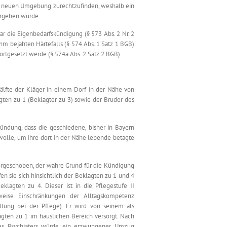
ner neuen Umgebung zurechtzufinden, weshalb ein
ergehen würde.
r die Eigenbedarfskündigung (§ 573 Abs. 2 Nr. 2
hm bejahten Härtefalls (§ 574 Abs. 1 Satz 1 BGB)
ortgesetzt werde (§ 574a Abs. 2 Satz 2 BGB).
älfte der Kläger in einem Dorf in der Nähe von
gten zu 1 (Beklagter zu 3) sowie der Bruder des
ündung, dass die geschiedene, bisher in Bayern
wolle, um ihre dort in der Nähe lebende betagte
orgeschoben, der wahre Grund für die Kündigung
n sie sich hinsichtlich der Beklagten zu 1 und 4
lagten zu 4. Dieser ist in die Pflegestufe II
weise Einschränkungen der Alltagskompetenz
ltung bei der Pflege). Er wird von seinem als
agten zu 1 im häuslichen Bereich versorgt. Nach
ines Psychiaters würde ein erzwungener Umzug