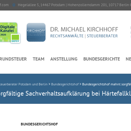
f.com
Hegelallee 5, 14467 Potsdam | Hohenzollerndamm 201, 10717 Berlin 
RUNDSTEUER
TEAM
ANSTELLUNG
BUNDESGERICHTE
NE
euerberater Potsdam und Berlin
>
Bundesgerichtshof
>
Bundesgerichtshof mahnt sorgfäl
gfältige Sachverhaltsaufklärung bei Härtefallkl
BUNDESGERICHTSHOF