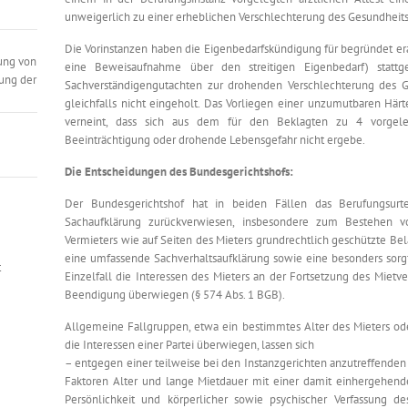
unweigerlich zu einer erheblichen Verschlechterung des Gesundheits
Die Vorinstanzen haben die Eigenbedarfskündigung für begründet e
ung von
eine Beweisaufnahme über den streitigen Eigenbedarf) statt
ung der
Sachverständigengutachten zur drohenden Verschlechterung des 
gleichfalls nicht eingeholt. Das Vorliegen einer unzumutbaren Här
verneint, dass sich aus dem für den Beklagten zu 4 vorgel
Beeinträchtigung oder drohende Lebensgefahr nicht ergebe.
Die Entscheidungen des Bundesgerichtshofs:
Der Bundesgerichtshof hat in beiden Fällen das Berufungsur
Sachaufklärung zurückverwiesen, insbesondere zum Bestehen 
Vermieters wie auf Seiten des Mieters grundrechtlich geschützte Bel
eine umfassende Sachverhaltsaufklärung sowie eine besonders sorgf
t
Einzelfall die Interessen des Mieters an der Fortsetzung des Mietv
Beendigung überwiegen (§ 574 Abs. 1 BGB).
Allgemeine Fallgruppen, etwa ein bestimmtes Alter des Mieters od
die Interessen einer Partei überwiegen, lassen sich
– entgegen einer teilweise bei den Instanzgerichten anzutreffenden
Faktoren Alter und lange Mietdauer mit einer damit einhergehen
Persönlichkeit und körperlicher sowie psychischer Verfassung de