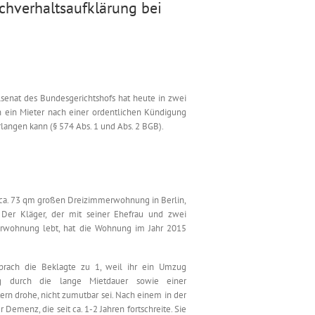
chverhaltsaufklärung bei
lsenat des Bundesgerichtshofs hat heute in zwei
n ein Mieter nach einer ordentlichen Kündigung
langen kann (§ 574 Abs. 1 und Abs. 2 BGB).
er ca. 73 qm großen Dreizimmerwohnung in Berlin,
Der Kläger, der mit seiner Ehefrau und zwei
erwohnung lebt, hat die Wohnung im Jahr 2015
prach die Beklagte zu 1, weil ihr ein Umzug
ng durch die lange Mietdauer sowie einer
rn drohe, nicht zumutbar sei. Nach einem in der
 Demenz, die seit ca. 1-2 Jahren fortschreite. Sie