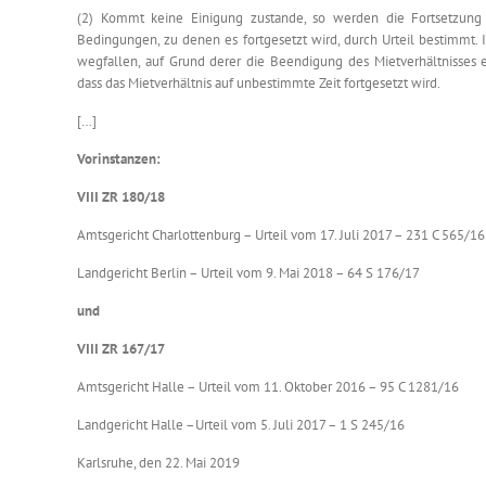
(2) Kommt keine Einigung zustande, so werden die Fortsetzung 
Bedingungen, zu denen es fortgesetzt wird, durch Urteil bestimmt. 
wegfallen, auf Grund derer die Beendigung des Mietverhältnisses 
dass das Mietverhältnis auf unbestimmte Zeit fortgesetzt wird.
[…]
Vorinstanzen:
VIII ZR 180/18
Amtsgericht Charlottenburg – Urteil vom 17. Juli 2017 – 231 C 565/16
Landgericht Berlin – Urteil vom 9. Mai 2018 – 64 S 176/17
und
VIII ZR 167/17
Amtsgericht Halle – Urteil vom 11. Oktober 2016 – 95 C 1281/16
Landgericht Halle –Urteil vom 5. Juli 2017 – 1 S 245/16
Karlsruhe, den 22. Mai 2019