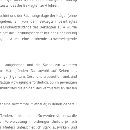
zustandes des Beklagten zu 4 führen.
rachtet und der Räumungsklage der Kläger (ohne
gegeben. Ein von den Beklagten beantragtes
Gesundheitszustands des Beklagten zu 4 wurde
te hat das Berufungsgericht mit der Begründung
egten Attest eine drohende schwerwiegende
teil aufgehoben und die Sache zur weiteren
von Härtegründen. Da sowohl auf Seiten des
ange (Eigentum, Gesundheit) betroffen sind, sind
ältige Abwägung erforderlich, ob im jeweiligen
erhältnisses diejenigen des Vermieters an dessen
er eine bestimmte Mietdauer, in denen generell
 Tendenz – nicht bilden. So werden sich etwa die
den Verwurzelung im bisherigen Umfeld je nach
s Mieters unterschiedlich stark auswirken und