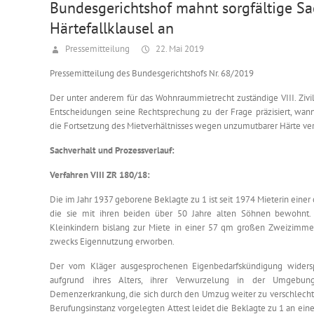
Bundesgerichtshof mahnt sorgfältige Sa
Härtefallklausel an
Pressemitteilung
22. Mai 2019
Pressemitteilung des Bundesgerichtshofs Nr. 68/2019
Der unter anderem für das Wohnraummietrecht zuständige VIII. Zivi
Entscheidungen seine Rechtsprechung zu der Frage präzisiert, wan
die Fortsetzung des Mietverhältnisses wegen unzumutbarer Härte ver
Sachverhalt und Prozessverlauf:
Verfahren VIII ZR 180/18:
Die im Jahr 1937 geborene Beklagte zu 1 ist seit 1974 Mieterin ein
die sie mit ihren beiden über 50 Jahre alten Söhnen bewohnt. 
Kleinkindern bislang zur Miete in einer 57 qm großen Zweizimm
zwecks Eigennutzung erworben.
Der vom Kläger ausgesprochenen Eigenbedarfskündigung widers
aufgrund ihres Alters, ihrer Verwurzelung in der Umgebu
Demenzerkrankung, die sich durch den Umzug weiter zu verschlechte
Berufungsinstanz vorgelegten Attest leidet die Beklagte zu 1 an einer