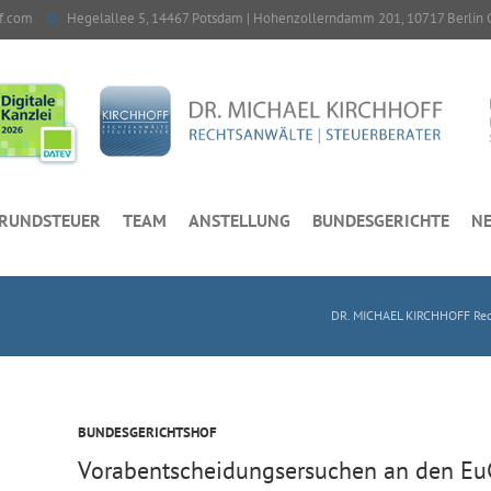
f.com
Hegelallee 5, 14467 Potsdam | Hohenzollerndamm 201, 10717 Berlin 
RUNDSTEUER
TEAM
ANSTELLUNG
BUNDESGERICHTE
NE
DR. MICHAEL KIRCHHOFF Rech
BUNDESGERICHTSHOF
Vorabentscheidungsersuchen an den EuG