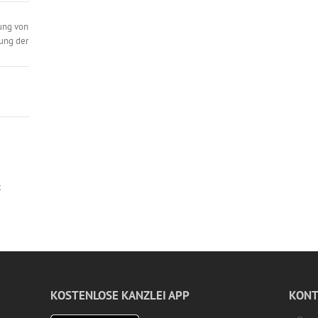
ung von
ung der
t
KOSTENLOSE KANZLEI APP
KONT