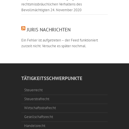
rechtsmissbräuchlichen Verhaltens des
Bevollmächtigten
24. November 2020
JURIS NACHRICHTEN
Ein Fehler ist aufgetreten – der Feed funktioniert
zurzeit nicht. Versuche es später nochmal.
TÄTIGKEITSSCHWERPUNKTE
Steuerrecht
Steuerstrafrecht
Wirtschaftsstrafrecht
Gesellschaftsrecht
Handelsrecht