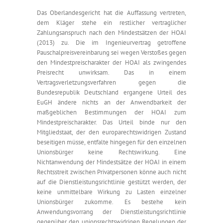
Das Oberlandesgericht hat die Auffassung vertreten,
dem Kläger stehe ein restlicher vertraglicher
Zahlungsanspruch nach den Mindestsätzen der HOAI
(2013) zu. Die im Ingenieurvertrag getroffene
Pauschalpreisvereinbarung sei wegen Verstoßes gegen
den Mindestpreischarakter der HOAI als zwingendes
Preisrecht unwirksam. Das in einem
Vertragsverletzungsverfahren gegen die
Bundesrepublik Deutschland ergangene Urteil des
EuGH ändere nichts an der Anwendbarkeit der
maßgeblichen Bestimmungen der HOAI zum
Mindestpreischarakter. Das Urteil binde nur den
Mitgliedstaat, der den europarechtswidrigen Zustand
beseitigen müsse, entfalte hingegen für den einzelnen
Unionsbürger keine Rechtswirkung. Eine
Nichtanwendung der Mindestsätze der HOAI in einem
Rechtsstreit zwischen Privatpersonen könne auch nicht
auf die Dienstleistungsrichtlinie gestützt werden, der
keine unmittelbare Wirkung zu Lasten einzelner
Unionsbürger zukomme. Es bestehe kein
Anwendungsvorrang der Dienstleistungsrichtlinie
gegenüber den unionsrechtswidrigen Regelungen der