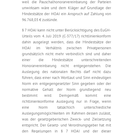
weil die Pauschalhonorarvereinbarung der Parteien
unwirksam wäre und dem Kläger auf Grundlage der
Mindestsätze der HOAI ein Anspruch auf Zahlung von
96.768,03 € zustünde.
§ 7 HOAI kann nicht unter Berücksichtigung des EuGH-
Urteils vom 4. Juli 2019 (C-377/17) richtlinienkonform
dahin ausgelegt werden, dass die Mindestsätze der
HOAI im Verhältnis zwischen Privatpersonen
grundsätzlich nicht mehr verbindlich sind und daher
einer die Mindestsätze unterschreitenden
Honorarvereinbarung nicht entgegenstehen. Die
Auslegung des nationalen Rechts darf nicht dazu
führen, dass einer nach Wortlaut und Sinn eindeutigen
Norm ein entgegengesetzter Sinn gegeben oder der
normative Gehalt der Norm grundlegend neu
bestimmt wird. Demgemäß kommt eine
richtlinienkonforme Auslegung nur in Frage, wenn
eine Norm tatsächlich unterschiedliche
Auslegungsmöglichkeiten im Rahmen dessen zulässt,
was der gesetzgeberischen Zweck- und Zielsetzung
entspricht. Der Gesetz- und Verordnungsgeber hat mit
den Regelungen in § 7 HOAI und der dieser