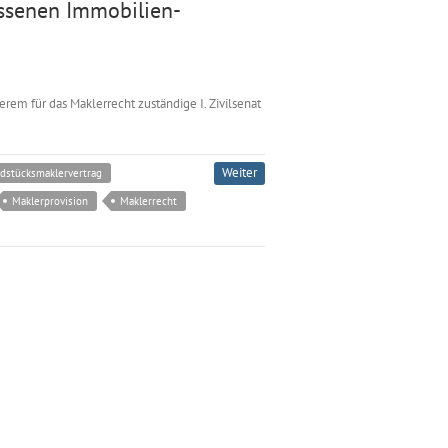
ossenen Immobilien-
rem für das Maklerrecht zuständige I. Zivilsenat
Weiter
dstücksmaklervertrag
Maklerprovision
Maklerrecht