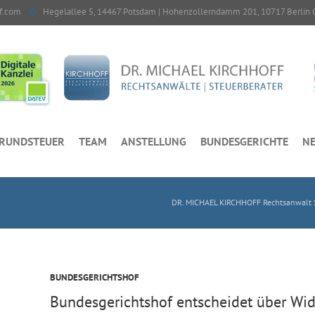
f.com
Hegelallee 5, 14467 Potsdam | Hohenzollerndamm 201, 10717 Berlin 
RUNDSTEUER
TEAM
ANSTELLUNG
BUNDESGERICHTE
NE
DR. MICHAEL KIRCHHOFF Rechtsanwalt S
BUNDESGERICHTSHOF
Bundesgerichtshof entscheidet über Wid