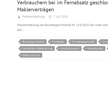
Verbrauchern bei im Fernabsatz geschl
Maklerverträgen
Pressemitteilung
7. Juli 2016
Pressemitteilung des Bundesgerichtshofs Nr. 114/2016 Der unter ande
des…
Bundesgerichtshof
Fernabsatz
Fernabsatzgeschäft
Grun
Immobilien-Maklervertrag
Immobilienrecht
Maklerkunden
Widerrufsrecht