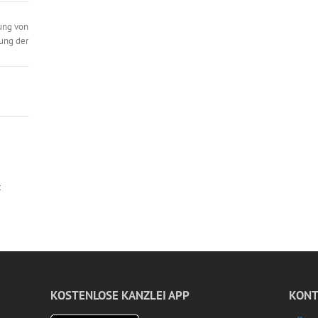
ung von
ung der
t
KOSTENLOSE KANZLEI APP
KONT