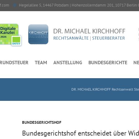
f.com
Hegelallee 5, 14467 Potsdam | Hohenzollerndamm 201, 10717 Berlin 
RUNDSTEUER
TEAM
ANSTELLUNG
BUNDESGERICHTE
NE
DR. MICHAEL KIRCHHOFF Rechtsanwalt Steu
BUNDESGERICHTSHOF
Bundesgerichtshof entscheidet über Wid