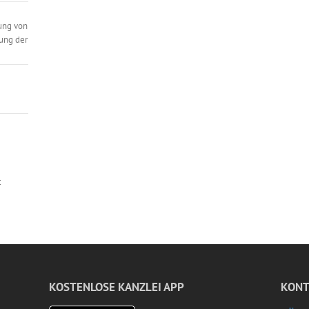
ung von
ung der
t
KOSTENLOSE KANZLEI APP
KONT