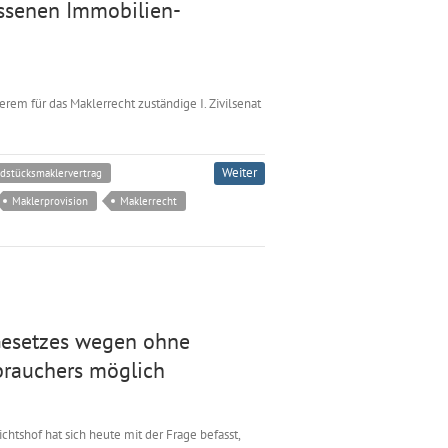
ossenen Immobilien-
rem für das Maklerrecht zuständige I. Zivilsenat
Weiter
dstücksmaklervertrag
Maklerprovision
Maklerrecht
Gesetzes wegen ohne
brauchers möglich
htshof hat sich heute mit der Frage befasst,