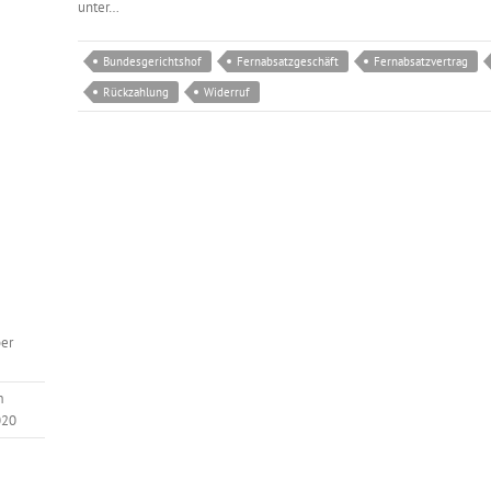
unter…
Bundesgerichtshof
Fernabsatzgeschäft
Fernabsatzvertrag
Rückzahlung
Widerruf
er
m
020