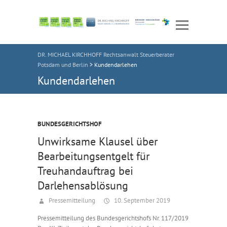
DR. MICHAEL KIRCHHOFF Rechtsanwalt Steuerberater
Potsdam und Berlin
>
Kundendarlehen
Kundendarlehen
BUNDESGERICHTSHOF
Unwirksame Klausel über
Bearbeitungsentgelt für
Treuhandauftrag bei
Darlehensablösung
Pressemitteilung
10. September 2019
Pressemitteilung des Bundesgerichtshofs Nr. 117/2019