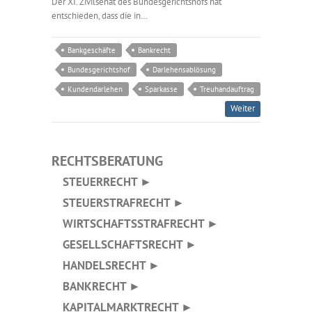
Der XI. Zivilsenat des Bundesgerichtshofs hat
entschieden, dass die in…
Bankgeschäfte
Bankrecht
Bundesgerichtshof
Darlehensablösung
Kundendarlehen
Sparkasse
Treuhandauftrag
Weiter
RECHTSBERATUNG
STEUERRECHT ►
STEUERSTRAFRECHT ►
WIRTSCHAFTSSTRAFRECHT ►
GESELLSCHAFTSRECHT ►
HANDELSRECHT ►
BANKRECHT ►
KAPITALMARKTRECHT ►