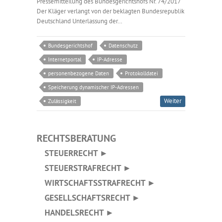
Pressemitteilung des Bundesgerichtshofs Nr. 74/2017
Der Kläger verlangt von der beklagten Bundesrepublik
Deutschland Unterlassung der…
Bundesgerichtshof
Datenschutz
Internetportal
IP-Adresse
personenbezogene Daten
Protokolldatei
Speicherung dynamischer IP-Adressen
Weiter
Zulässigkeit
RECHTSBERATUNG
STEUERRECHT ►
STEUERSTRAFRECHT ►
WIRTSCHAFTSSTRAFRECHT ►
GESELLSCHAFTSRECHT ►
HANDELSRECHT ►