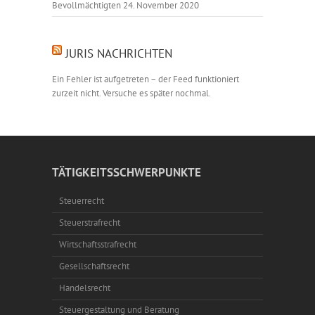
Bevollmächtigten
24. November 2020
JURIS NACHRICHTEN
Ein Fehler ist aufgetreten – der Feed funktioniert
zurzeit nicht. Versuche es später nochmal.
TÄTIGKEITSSCHWERPUNKTE
Steuerrecht
Steuerstrafrecht
Wirtschaftsstrafrecht
Gesellschaftsrecht
Handelsrecht
Steuergestaltung und Beratung