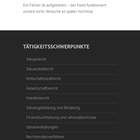
Ein Fehler ist aufgetreten – der Feed funktioniert
zurzeit nicht. Versuche es später nochmal.
TÄTIGKEITSSCHWERPUNKTE
Steuerrecht
Steuerstrafrecht
Wirtschaftsstrafrecht
Gesellschaftsrecht
Handelsrecht
Steuergestaltung und Beratung
Finanzbuchhaltung und Jahresabschlüsse
Steuererklärungen
Rechtsmittelverfahren