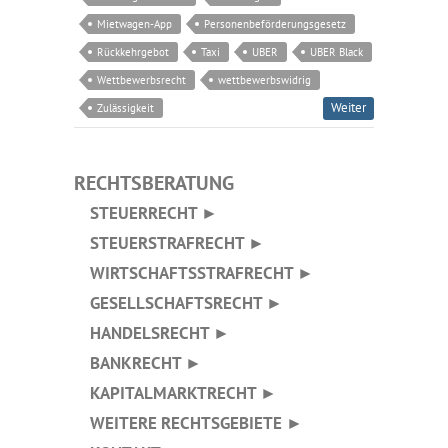
Mietwagen-App
Personenbeförderungsgesetz
Rückkehrgebot
Taxi
UBER
UBER Black
Wettbewerbsrecht
wettbewerbswidrig
Weiter
Zulässigkeit
RECHTSBERATUNG
STEUERRECHT ►
STEUERSTRAFRECHT ►
WIRTSCHAFTSSTRAFRECHT ►
GESELLSCHAFTSRECHT ►
HANDELSRECHT ►
BANKRECHT ►
KAPITALMARKTRECHT ►
WEITERE RECHTSGEBIETE ►