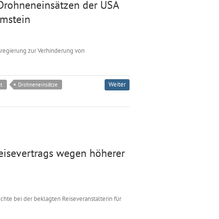
Drohneneinsätzen der USA
amstein
regierung zur Verhinderung von
Weiter
t
Drohneneinsätze
eisevertrags wegen höherer
hte bei der beklagten Reiseveranstalterin für