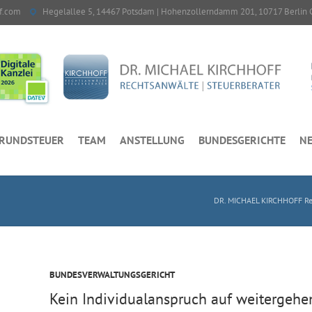
f.com
Hegelallee 5, 14467 Potsdam | Hohenzollerndamm 201, 10717 Berlin 
RUNDSTEUER
TEAM
ANSTELLUNG
BUNDESGERICHTE
NE
DR. MICHAEL KIRCHHOFF Rec
BUNDESVERWALTUNGSGERICHT
Kein Individualanspruch auf weitergehe