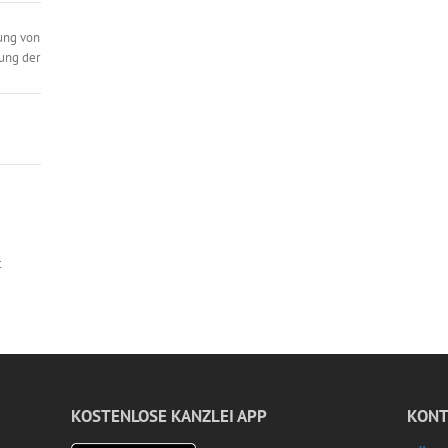
ung von
ung der
t
KOSTENLOSE KANZLEI APP
KONT