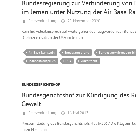
Bundesregierung zur Verhinderung von 
im Jemen unter Nutzung der Air Base R
Pressemitteilung
25. November 2020
Kein Individualanspruch auf weitergehendes Tätigwerden der Bundes
Drohneneinsätzen der USA im Jemen…
Air Base Ramstein
Bundesregierung
Bundesverwaltungsgerich
Individualanspruch
USA
Völkerrecht
BUNDESGERICHTSHOF
Bundesgerichtshof zur Kündigung des R
Gewalt
Pressemitteilung
16. Mai 2017
Pressemitteilung des Bundesgerichtshofs Nr. 76/2017 Die Klägerin buc
ihren Ehemann,…