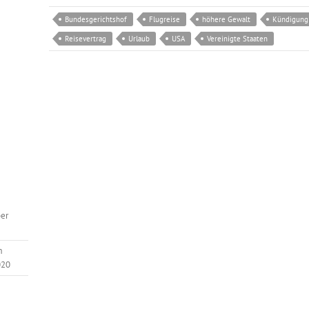
Bundesgerichtshof
Flugreise
höhere Gewalt
Kündigung
Reisevertrag
Urlaub
USA
Vereinigte Staaten
er
m
020