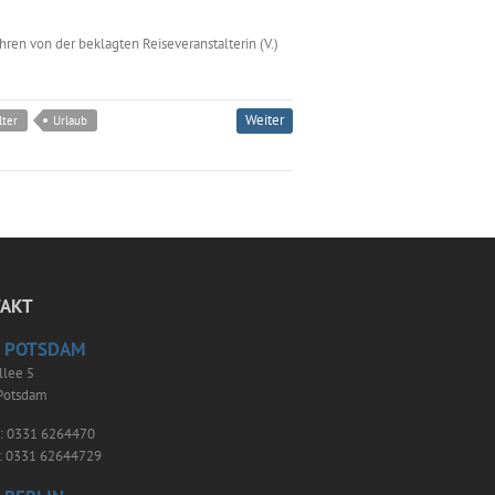
ren von der beklagten Reiseveranstalterin (V.)
Weiter
lter
Urlaub
AKT
 POTSDAM
llee 5
Potsdam
n: 0331 6264470
x: 0331 62644729