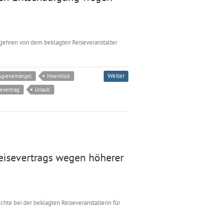
egehren von dem beklagten Reiseveranstalter
Weiter
ygienemängel
Meerblick
severtrag
Urlaub
eisevertrags wegen höherer
hte bei der beklagten Reiseveranstalterin für