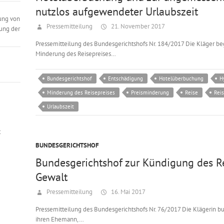
nutzlos aufgewendeter Urlaubszeit
ung von
Pressemitteilung
21. November 2017
ung der
Pressemitteilung des Bundesgerichtshofs Nr. 184/2017 Die Kläger b
Minderung des Reisepreises…
Bundesgerichtshof
Entschädigung
Hotelüberbuchung
H
Minderung des Reisepreises
Preisminderung
Reise
Rei
Urlaubszeit
t
BUNDESGERICHTSHOF
Bundesgerichtshof zur Kündigung des R
Gewalt
Pressemitteilung
16. Mai 2017
Pressemitteilung des Bundesgerichtshofs Nr. 76/2017 Die Klägerin buc
ihren Ehemann,…