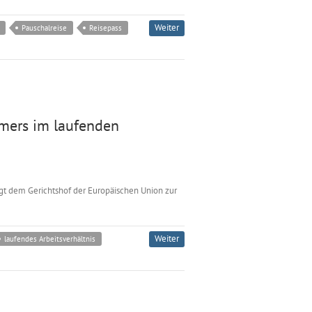
Weiter
Pauschalreise
Reisepass
hmers im laufenden
egt dem Gerichtshof der Europäischen Union zur
Weiter
laufendes Arbeitsverhältnis