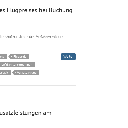
es Flugpreises bei Buchung
tshof hat sich in drei Verfahren mit der
Weiter
ung
Flugpreis
Luftfahrtunternehmen
Urlaub
Vorauszahlung
Zusatzleistungen am