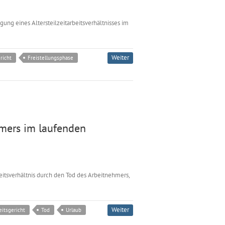
ung eines Altersteilzeitarbeitsverhältnisses im
Weiter
richt
Freistellungsphase
hmers im laufenden
eitsverhältnis durch den Tod des Arbeitnehmers,
Weiter
itsgericht
Tod
Urlaub