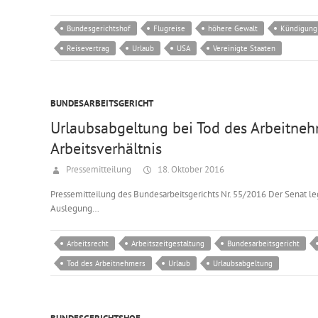
Bundesgerichtshof
Flugreise
höhere Gewalt
Kündigung
Reisevertrag
Urlaub
USA
Vereinigte Staaten
BUNDESARBEITSGERICHT
Urlaubsabgeltung bei Tod des Arbeitne
Arbeitsverhältnis
Pressemitteilung
18. Oktober 2016
Pressemitteilung des Bundesarbeitsgerichts Nr. 55/2016 Der Senat l
Auslegung…
Arbeitsrecht
Arbeitszeitgestaltung
Bundesarbeitsgericht
Tod des Arbeitnehmers
Urlaub
Urlaubsabgeltung