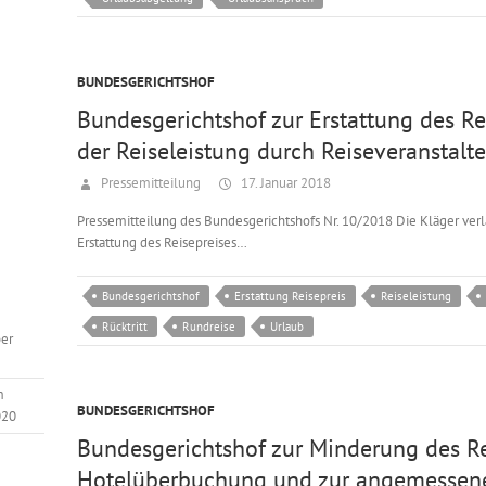
BUNDESGERICHTSHOF
Bundesgerichtshof zur Erstattung des R
der Reiseleistung durch Reiseveranstalte
Pressemitteilung
17. Januar 2018
Pressemitteilung des Bundesgerichtshofs Nr. 10/2018 Die Kläger ver
Erstattung des Reisepreises…
Bundesgerichtshof
Erstattung Reisepreis
Reiseleistung
Rücktritt
Rundreise
Urlaub
er
m
BUNDESGERICHTSHOF
020
Bundesgerichtshof zur Minderung des Re
Hotelüberbuchung und zur angemessen