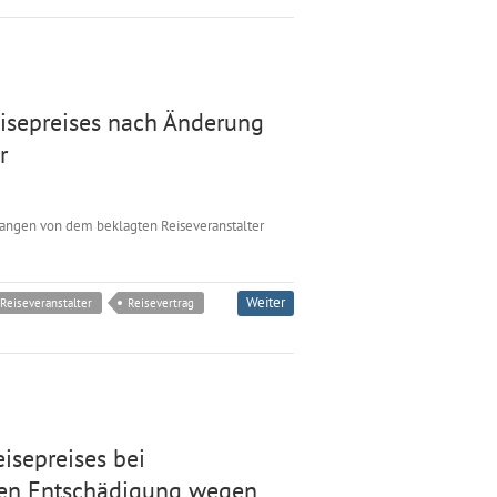
eisepreises nach Änderung
r
langen von dem beklagten Reiseveranstalter
Weiter
Reiseveranstalter
Reisevertrag
isepreises bei
en Entschädigung wegen