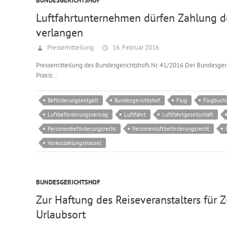
BUNDESGERICHTSHOF
Luftfahrtunternehmen dürfen Zahlung d
verlangen
Pressemitteilung
16. Februar 2016
Pressemitteilung des Bundesgerichtshofs Nr. 41/2016 Der Bundesgerich
Praxis…
Beförderungsentgelt
Bundesgerichtshof
Flug
Flugbuch
Luftbeförderungsvertrag
Luftfahrt
Luftfahrtgesellschaft
Personenbeförderungsrecht
Personenluftbeförderungsrecht
Vorauszahlungsklausel
BUNDESGERICHTSHOF
Zur Haftung des Reiseveranstalters für 
Urlaubsort