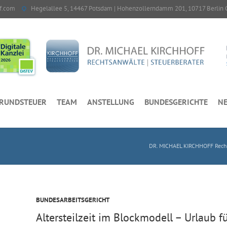
f.com
Hegelallee 5, 14467 Potsdam | Hohenzollerndamm 201, 10717 Berlin 
RUNDSTEUER
TEAM
ANSTELLUNG
BUNDESGERICHTE
NE
DR. MICHAEL KIRCHHOFF Recht
BUNDESARBEITSGERICHT
Altersteilzeit im Blockmodell – Urlaub f