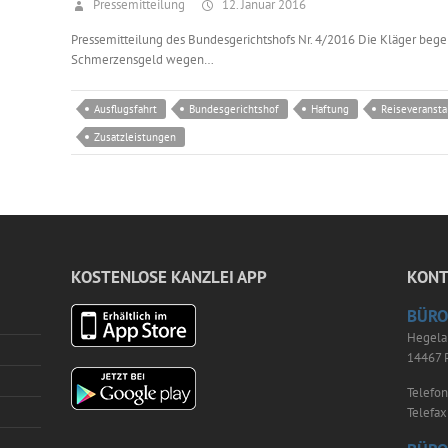
Pressemitteilung
12. Januar 2016
Pressemitteilung des Bundesgerichtshofs Nr. 4/2016 Die Kläger begeh
Schmerzensgeld wegen…
Ausflugsfahrt
Bundesgerichtshof
Haftung
Reiseveransta
Zusatzleistungen
KOSTENLOSE KANZLEI APP
KONT
BÜRO
Hegela
14467 
Telefo
Telefa