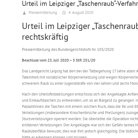
Urteil im Leipziger „Taschenraub“-Verfahr
Pressemitteilung
4. August 2020
Urteil im Leipziger „Taschenrau
rechtskräftig
Pressemitteilung des Bundesgerichtshofs Nr. 103/2020
Beschluss vom 23. Juli 2020 – 5 StR 251/20
Das Landgericht Leipzig hat den bei der Tatbegehung 17 Jahre alte
Tateinheit mit vorsätzlicher Körperverletzung und wegen Körperverle
schwerem Raub zu einer Jugendstrafe von vier Jahren und sechs Monat
Nach den Urteilsfeststellungen entschloss sich der Angeklagte Anfan
und Einkaufstaschen zu entwenden, um so an Bargeld zu gelangen. In
Passantinnen die Taschen mit einem solchen Ruck, dass die 86 und 88
Verletzungen (insbesondere Knochenbrüche und Prellungen) zuzogen
Sturzverletzungen operiert werden. Sie überlebte die Operation nicht 
erlittenen Verletzungen. Der Angeklagte war sich der Gefahr seines H
Raubüberfälle bewusst; dies war ihm jedoch gleichgültig. Die tödlich
hätte er erkennen können und müssen.