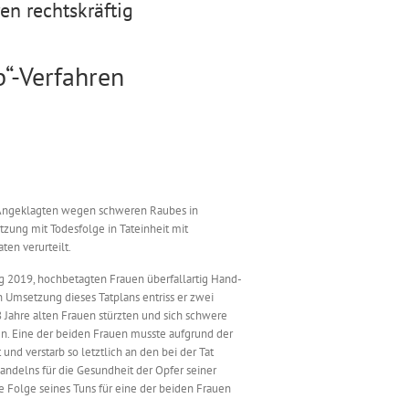
en rechtskräftig
b“-Verfahren
n Angeklagten wegen schweren Raubes in
tzung mit Todesfolge in Tateinheit mit
en verurteilt.
g 2019, hochbetagten Frauen überfallartig Hand-
 Umsetzung dieses Tatplans entriss er zwei
 Jahre alten Frauen stürzten und sich schwere
. Eine der beiden Frauen musste aufgrund der
und verstarb so letztlich an den bei der Tat
andelns für die Gesundheit der Opfer seiner
e Folge seines Tuns für eine der beiden Frauen