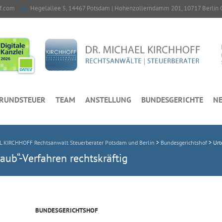
f.com
Hegelallee 5, 14467 Potsdam | Hohenzollerndamm 201, 10717 Berlin 
RUNDSTEUER
TEAM
ANSTELLUNG
BUNDESGERICHTE
NE
L KIRCHHOFF Rechtsanwalt Steuerberater Potsdam und Berlin
>
Bundesgerichtshof
>
Urt
raub“-Verfahren rechtskräftig
BUNDESGERICHTSHOF