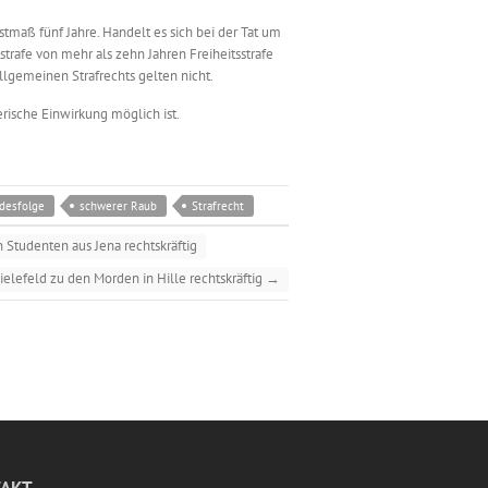
tmaß fünf Jahre. Handelt es sich bei der Tat um
trafe von mehr als zehn Jahren Freiheitsstrafe
llgemeinen Strafrechts gelten nicht.
erische Einwirkung möglich ist.
odesfolge
schwerer Raub
Strafrecht
n Studenten aus Jena rechtskräftig
ielefeld zu den Morden in Hille rechtskräftig
→