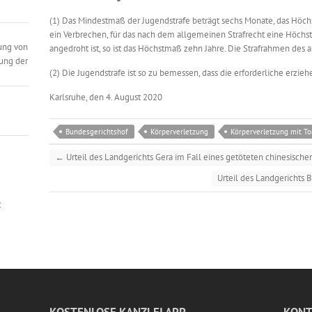
(1) Das Mindestmaß der Jugendstrafe beträgt sechs Monate, das Höchs
ein Verbrechen, für das nach dem allgemeinen Strafrecht eine Höchsts
ung von
angedroht ist, so ist das Höchstmaß zehn Jahre. Die Strafrahmen des a
ung der
(2) Die Jugendstrafe ist so zu bemessen, dass die erforderliche erzieh
Karlsruhe, den 4. August 2020
Bundesgerichtshof
Körperverletzung
Körperverletzung mit T
←
Urteil des Landgerichts Gera im Fall eines getöteten chinesische
Urteil des Landgerichts B
t