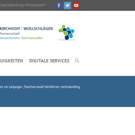
Charlottenburg-Wilmersdorf
UIGKEITEN
DIGITALE SERVICES
eil im Leipziger „Taschenraub“-Verfahren rechtskräftig