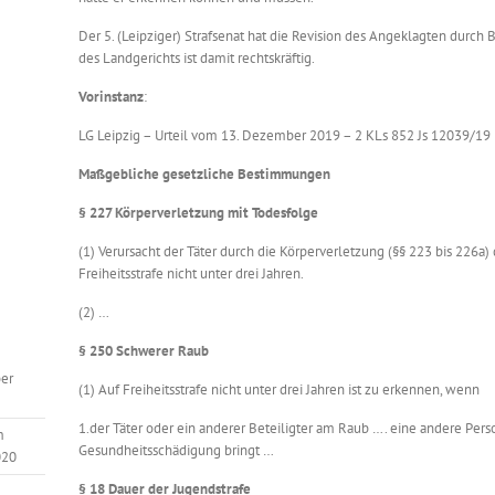
Der 5. (Leipziger) Strafsenat hat die Revision des Angeklagten durch 
des Landgerichts ist damit rechtskräftig.
Vorinstanz
:
LG Leipzig – Urteil vom 13. Dezember 2019 – 2 KLs 852 Js 12039/19
Maßgebliche gesetzliche Bestimmungen
§ 227 Körperverletzung mit Todesfolge
(1) Verursacht der Täter durch die Körperverletzung (§§ 223 bis 226a) d
Freiheitsstrafe nicht unter drei Jahren.
(2) …
§ 250 Schwerer Raub
er
(1) Auf Freiheitsstrafe nicht unter drei Jahren ist zu erkennen, wenn
1.der Täter oder ein anderer Beteiligter am Raub …. eine andere Pers
m
Gesundheitsschädigung bringt …
020
§ 18 Dauer der Jugendstrafe