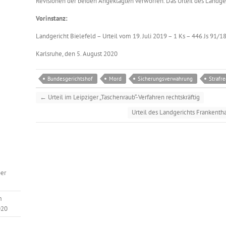
Revisionen der beiden Angeklagten verworfen. Das Urteil des Landgeric
Vorinstanz:
Landgericht Bielefeld – Urteil vom 19. Juli 2019 – 1 Ks – 446 Js 91/1
Karlsruhe, den 5. August 2020
Bundesgerichtshof
Mord
Sicherungsverwahrung
Strafre
←
Urteil im Leipziger „Taschenraub“-Verfahren rechtskräftig
Urteil des Landgerichts Frankentha
er
m
020