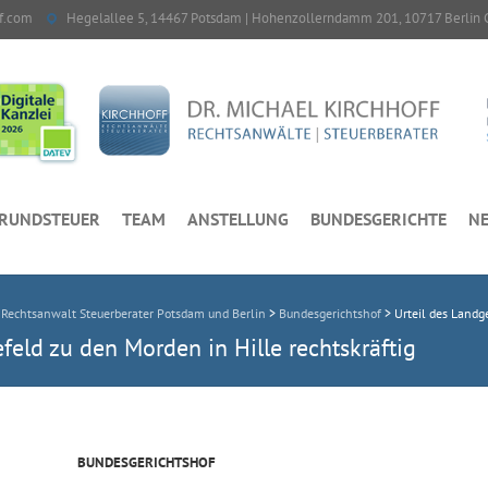
f.com
Hegelallee 5, 14467 Potsdam | Hohenzollerndamm 201, 10717 Berlin 
RUNDSTEUER
TEAM
ANSTELLUNG
BUNDESGERICHTE
NE
echtsanwalt Steuerberater Potsdam und Berlin
>
Bundesgerichtshof
>
Urteil des Landge
efeld zu den Morden in Hille rechtskräftig
BUNDESGERICHTSHOF