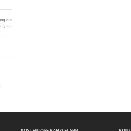
ung von
ung der
t
KOSTENLOSE KANZLEI APP
KONT