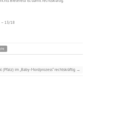
hts Bielefeld ist damit rechtskräftig.
8 – 13/18
cht
l (Pfalz) im „Baby-Mordprozess“ rechtskräftig
→