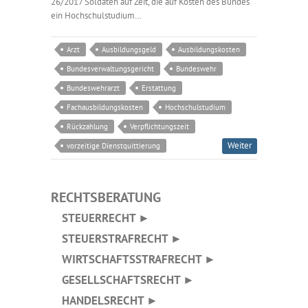
26/2017 Soldaten auf Zeit, die auf Kosten des Bundes
ein Hochschulstudium…
Arzt
Ausbildungsgeld
Ausbildungskosten
Bundesverwaltungsgericht
Bundeswehr
Bundeswehrarzt
Erstattung
Fachausbildungskosten
Hochschulstudium
Rückzahlung
Verpflichtungszeit
Weiter
vorzeitige Dienstquittierung
RECHTSBERATUNG
STEUERRECHT ►
STEUERSTRAFRECHT ►
WIRTSCHAFTSSTRAFRECHT ►
GESELLSCHAFTSRECHT ►
HANDELSRECHT ►