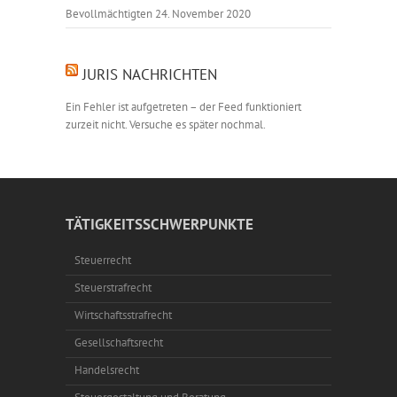
Bevollmächtigten
24. November 2020
JURIS NACHRICHTEN
Ein Fehler ist aufgetreten – der Feed funktioniert
zurzeit nicht. Versuche es später nochmal.
TÄTIGKEITSSCHWERPUNKTE
Steuerrecht
Steuerstrafrecht
Wirtschaftsstrafrecht
Gesellschaftsrecht
Handelsrecht