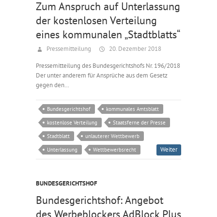
Zum Anspruch auf Unterlassung
der kostenlosen Verteilung
eines kommunalen „Stadtblatts“
Pressemitteilung
20. Dezember 2018
Pressemitteilung des Bundesgerichtshofs Nr. 196/2018
Der unter anderem für Ansprüche aus dem Gesetz
gegen den…
Bundesgerichtshof
kommunales Amtsblatt
kostenlose Verteilung
Staatsferne der Presse
Stadtblatt
unlauterer Wettbewerb
Weiter
Unterlassung
Wettbewerbsrecht
BUNDESGERICHTSHOF
Bundesgerichtshof: Angebot
des Werbeblockers AdBlock Plus